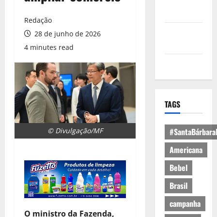
Política de
Privacidade
Redação
Política de
28 de junho de 2026
Cookies
4 minutes read
Expediente
TAGS
© Divulgação/MF
#SantaBárbara
Americana
Bebel
Brasil
campanha
O ministro da Fazenda,