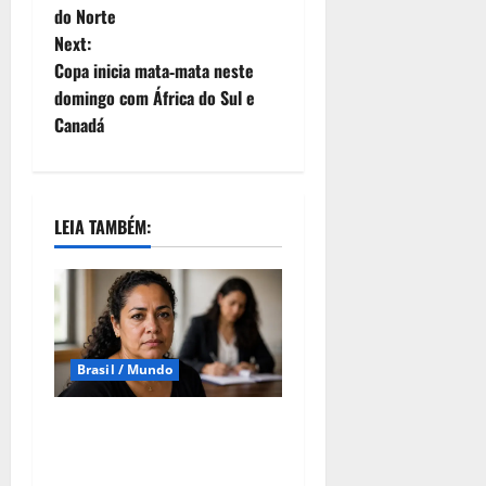
do Norte
Next:
Copa inicia mata‑mata neste
domingo com África do Sul e
Canadá
LEIA TAMBÉM:
Brasil / Mundo
Lei Maria da Penha
completa 20 anos como
marco na proteção às