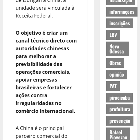
fiscalização
de Durigan à China, a
unidade será vinculada à
informações
Receita Federal.
inscrições
O objetivo é criar um
LBV
canal técnico direto com
Nova
autoridades chinesas
Odessa
para melhorar a
Obras
previsibilidade das
operações comerciais,
opinião
apoiar empresas
PAT
brasileiras e fortalecer
ações contra
piracicaba
irregularidades no
prefeitura
comércio internacional.
prevenção
A China é o principal
Rafael
parceiro comercial do
Piovezan