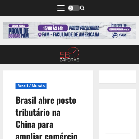
Brasil / Mundo
Brasil abre posto
Quem
Somos
tributário na
Termos de
China para
Uso
ampliar comércio