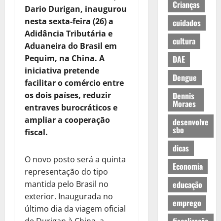
Crianças
Dario Durigan, inaugurou
nesta sexta-feira (26) a
cuidados
Adidância Tributária e
cultura
Aduaneira do Brasil em
Pequim, na China. A
DAE
iniciativa pretende
Dengue
facilitar o comércio entre
os dois países, reduzir
Dennis
Moraes
entraves burocráticos e
ampliar a cooperação
desenvolve
sbo
fiscal.
dicas
O novo posto será a quinta
Economia
representação do tipo
mantida pelo Brasil no
educação
exterior. Inaugurada no
emprego
último dia da viagem oficial