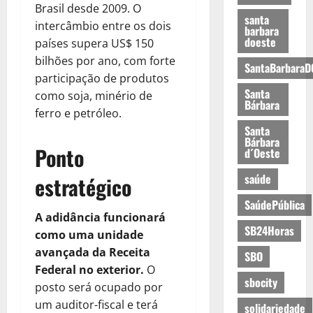
Brasil desde 2009. O
santa
intercâmbio entre os dois
barbara
doeste
países supera US$ 150
bilhões por ano, com forte
SantaBarbaraD
participação de produtos
Santa
como soja, minério de
Bárbara
ferro e petróleo.
Santa
Bárbara
Ponto
d´Oeste
saúde
estratégico
SaúdePública
A adidância funcionará
SB24Horas
como uma unidade
avançada da Receita
SBO
Federal no exterior.
O
sbocity
posto será ocupado por
um auditor-fiscal e terá
solidariedade