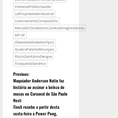
InteressePúblicoSaúde
LeiPropriedadeIndustrial
LicenciamentoCompulsório
MercadoClandestinoCanetasEmagrecedoras
MP-SP
ObesidadeDiabetesTipo2
QuebraPatenteMounjaro
RiscosSanitáriosDengue
TirzepatidaGenérico
Previous:
Maquiador Anderson Natio faz
história ao assinar a beleza de
musas no Carnaval de São Paulo
Next:
Tivoli recebe a partir desta
sexta-feira a Power Pong,