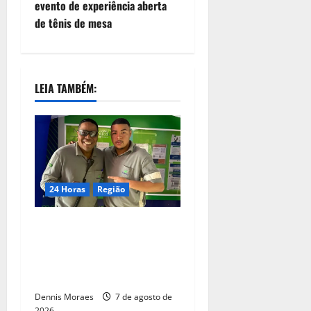
evento de experiência aberta
de tênis de mesa
LEIA TAMBÉM:
24 Horas
Região
Dia dos Pais – Pai e filho
compartilham propósito e
constroem histórias na
Suzano, em Limeira (SP)
Dennis Moraes
7 de agosto de
2026