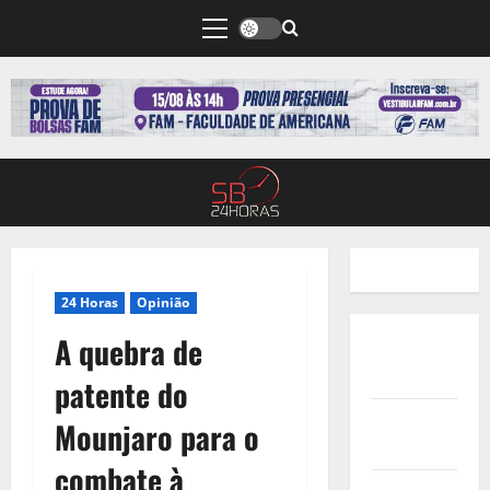
24 Horas
Opinião
A quebra de
Quem
Somos
patente do
Termos de
Mounjaro para o
Uso
combate à