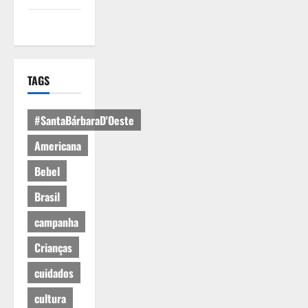
Expediente
TAGS
#SantaBárbaraD'Oeste
Americana
Bebel
Brasil
campanha
Crianças
cuidados
cultura