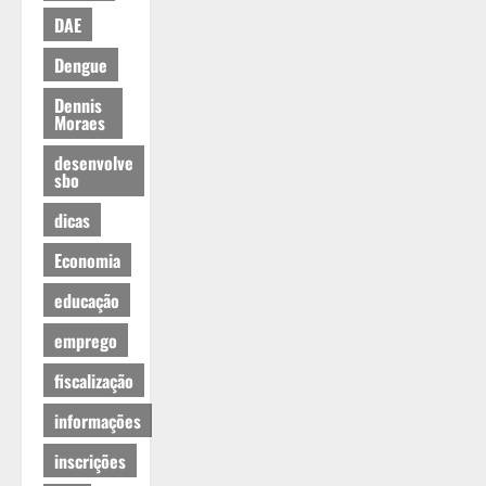
DAE
Dengue
Dennis
Moraes
desenvolve
sbo
dicas
Economia
educação
emprego
fiscalização
informações
inscrições