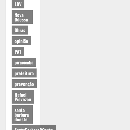
LBV
Nova
Odessa
Obras
opinião
PAT
piracicaba
prefeitura
prevenção
Rafael
Piovezan
santa
barbara
doeste
SantaBarbaraDOeste