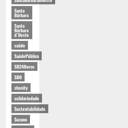
Santa
Bárbara
Santa
Bárbara
d´Oeste
saúde
SaúdePública
SB24Horas
SBO
sbocity
solidariedade
Sustentabilidade
Suzano