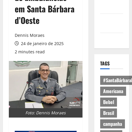
Política de
em Santa Bárbara
Privacidade
d’Oeste
Política de
Cookies
Dennis Moraes
Expediente
24 de janeiro de 2025
2 minutes read
TAGS
#SantaBárbara
Americana
Bebel
Brasil
Foto: Dennis Moraes
campanha