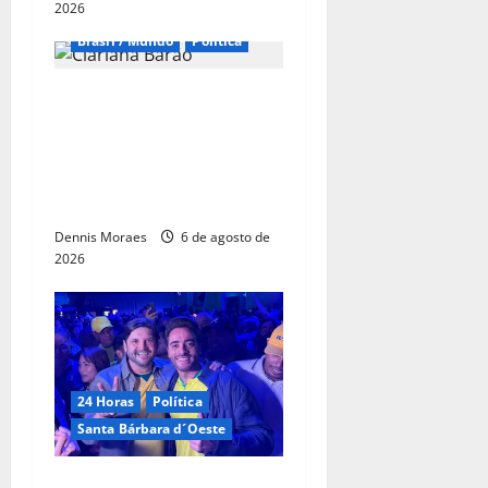
2026
Brasil / Mundo
Política
Clariana Barão é oficializada
como candidata do
Democracia Cristã à
Presidência e amplia
cenário da disputa nacional
Dennis Moraes
6 de agosto de
2026
24 Horas
Política
Santa Bárbara d´Oeste
Com André do Prado, Felipe