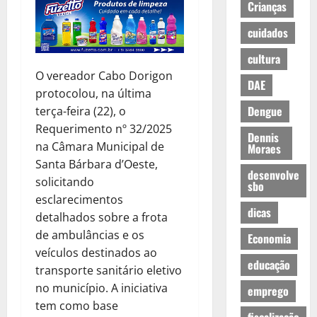
Crianças
cuidados
cultura
O vereador Cabo Dorigon
DAE
protocolou, na última
Dengue
terça-feira (22), o
Requerimento nº 32/2025
Dennis
na Câmara Municipal de
Moraes
Santa Bárbara d’Oeste,
desenvolve
solicitando
sbo
esclarecimentos
dicas
detalhados sobre a frota
de ambulâncias e os
Economia
veículos destinados ao
educação
transporte sanitário eletivo
no município. A iniciativa
emprego
tem como base