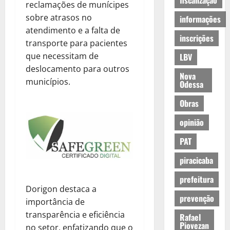
fiscalização
reclamações de munícipes
sobre atrasos no
informações
atendimento e a falta de
inscrições
transporte para pacientes
que necessitam de
LBV
deslocamento para outros
Nova
municípios.
Odessa
Obras
opinião
PAT
piracicaba
prefeitura
Dorigon destaca a
prevenção
importância de
transparência e eficiência
Rafael
Piovezan
no setor, enfatizando que o