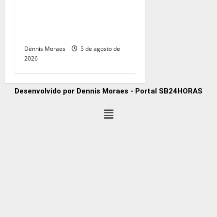
Sanches amplia articulação
e consolida espaço na
direita paulista
Dennis Moraes
5 de agosto de
2026
Desenvolvido por Dennis Moraes - Portal SB24HORAS