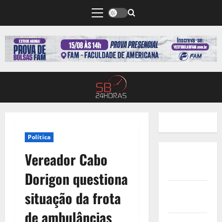
Política
Vereador Cabo
Quem
Somos
Dorigon questiona
Termos de
situação da frota
Uso
de ambulâncias