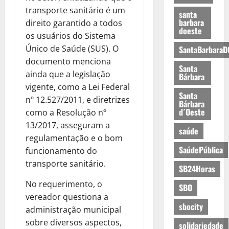
transporte sanitário é um
santa
barbara
direito garantido a todos
doeste
os usuários do Sistema
Único de Saúde (SUS). O
SantaBarbaraD
documento menciona
Santa
ainda que a legislação
Bárbara
vigente, como a Lei Federal
Santa
nº 12.527/2011, e diretrizes
Bárbara
d´Oeste
como a Resolução nº
13/2017, asseguram a
saúde
regulamentação e o bom
SaúdePública
funcionamento do
transporte sanitário.
SB24Horas
No requerimento, o
SBO
vereador questiona a
sbocity
administração municipal
sobre diversos aspectos,
solidariedade