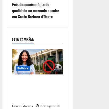
Pais denunciam falta de
qualidade na merenda escolar
em Santa Bárbara d’Oeste
LEIA TAMBÉM:
Política
Esther Moraes propõe
proibição de publicidade de
‘BETs’ em espaços e eventos
públicos
Dennis Moraes
6 de agosto de