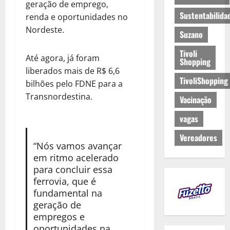
geração de emprego,
Sustentabilida
renda e oportunidades no
Nordeste.
Suzano
Tivoli
Até agora, já foram
Shopping
liberados mais de R$ 6,6
TivoliShopping
bilhões pelo FDNE para a
Transnordestina.
Vacinação
vagas
Vereadores
“Nós vamos avançar
em ritmo acelerado
para concluir essa
ferrovia, que é
fundamental na
geração de
empregos e
oportunidades na