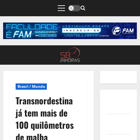
Brasil / Mundo
Transnordestina
Quem
Somos
já tem mais de
Termos de
100 quilômetros
Uso
de malha