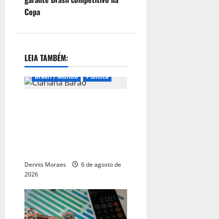
Copa
LEIA TAMBÉM:
Brasil / Mundo
Política
Clariana Barão é oficializada
como candidata do
Democracia Cristã à
Presidência e amplia
cenário da disputa nacional
Dennis Moraes
6 de agosto de
2026