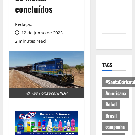
Política de
concluídos
Privacidade
Política de
Redação
Cookies
12 de junho de 2026
Expediente
2 minutes read
TAGS
#SantaBárbara
Americana
© Yas Fonseca/MIDR
Bebel
Brasil
campanha