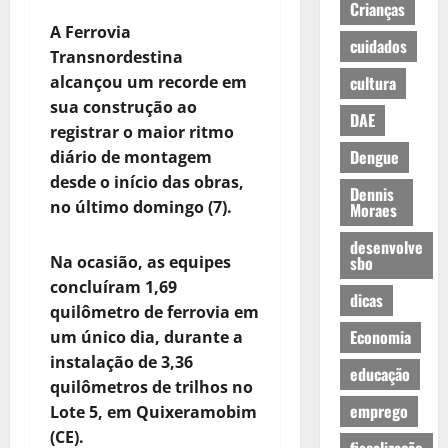
Crianças
A Ferrovia
cuidados
Transnordestina
alcançou um recorde em
cultura
sua construção ao
DAE
registrar o maior ritmo
Dengue
diário de montagem
desde o início das obras,
Dennis
no último domingo (7).
Moraes
desenvolve
Na ocasião, as equipes
sbo
concluíram 1,69
dicas
quilômetro de ferrovia em
Economia
um único dia, durante a
instalação de 3,36
educação
quilômetros de trilhos no
emprego
Lote 5, em Quixeramobim
(CE).