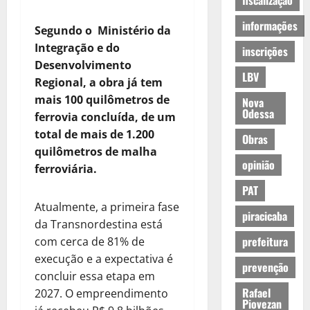
fiscalização
informações
Segundo o Ministério da
Integração e do
inscrições
Desenvolvimento
LBV
Regional, a obra já tem
mais 100 quilômetros de
Nova
Odessa
ferrovia concluída, de um
total de mais de 1.200
Obras
quilômetros de malha
opinião
ferroviária.
PAT
Atualmente, a primeira fase
piracicaba
da Transnordestina está
prefeitura
com cerca de 81% de
execução e a expectativa é
prevenção
concluir essa etapa em
Rafael
2027. O empreendimento
Piovezan