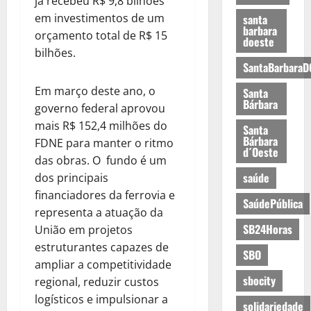
já recebeu R$ 9,8 bilhões
em investimentos de um
santa
barbara
orçamento total de R$ 15
doeste
bilhões.
SantaBarbaraD
Em março deste ano, o
Santa
Bárbara
governo federal aprovou
mais R$ 152,4 milhões do
Santa
Bárbara
FDNE para manter o ritmo
d´Oeste
das obras. O fundo é um
saúde
dos principais
financiadores da ferrovia e
SaúdePública
representa a atuação da
SB24Horas
União em projetos
estruturantes capazes de
SBO
ampliar a competitividade
sbocity
regional, reduzir custos
logísticos e impulsionar a
solidariedade