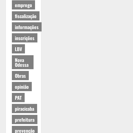
emprego
fiscalização
informações
inscrições
LBV
Nova
Odessa
Obras
opinião
PAT
piracicaba
prefeitura
prevenção