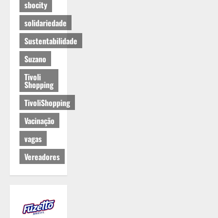
sbocity
solidariedade
Sustentabilidade
Suzano
Tivoli
Shopping
TivoliShopping
Vacinação
vagas
Vereadores