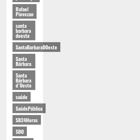
Rafael
Piovezan
santa
barbara
doeste
SantaBarbaraDOeste
Santa
Bárbara
Santa
Bárbara
d´Oeste
saúde
SaúdePública
SB24Horas
SBO