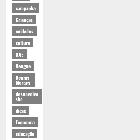
campanha
Crianças
cuidados
cultura
DAE
Dengue
Dennis
Moraes
desenvolve
sbo
dicas
Economia
educação