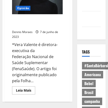
Política de
Privacidade
Opinião
Política de
A quem interessa a morte da
Cookies
saúde privada?
Expediente
Dennis Moraes
7 de junho de
2023
*Vera Valente é diretora-
executiva da
TAGS
Federação Nacional de
Saúde Suplementar
#SantaBárbara
(FenaSaúde). O artigo foi
Americana
originalmente publicado
pela Folha...
Bebel
Leia Mais
Brasil
campanha