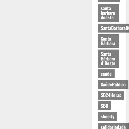
santa
barbara
doeste
SantaBarbaraD
Santa
Bárbara
Santa
Bárbara
d´Oeste
saúde
SaúdePública
SB24Horas
SBO
sbocity
solidariedade