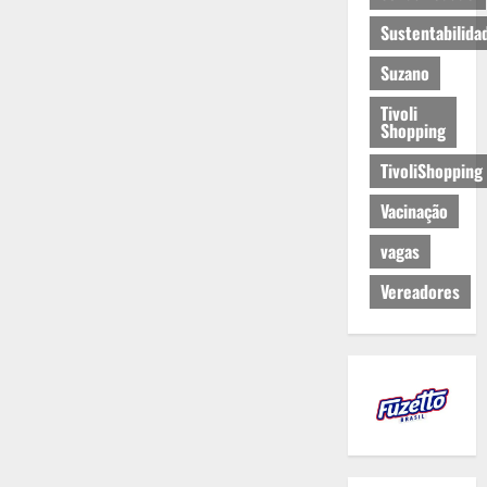
Sustentabilida
Suzano
Tivoli
Shopping
TivoliShopping
Vacinação
vagas
Vereadores