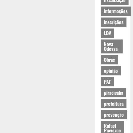
fiscalização
informações
inscrições
LBV
Nova
Odessa
Obras
opinião
PAT
piracicaba
prefeitura
prevenção
Rafael
Piovezan