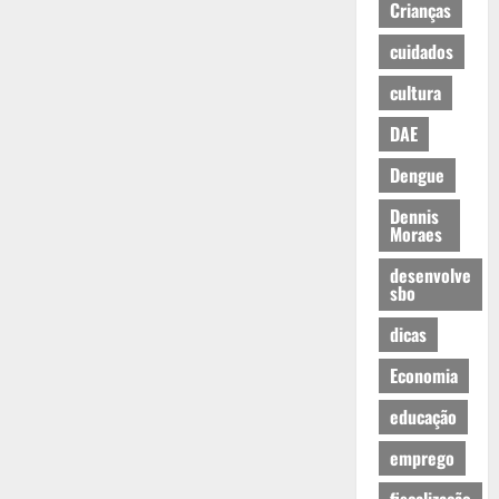
Crianças
cuidados
cultura
DAE
Dengue
Dennis
Moraes
desenvolve
sbo
dicas
Economia
educação
emprego