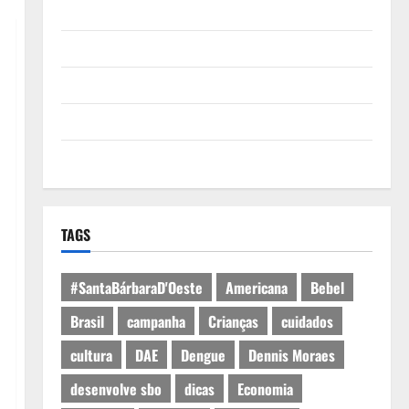
Quem Somos
Termos de Uso
Política de Privacidade
Política de Cookies
Expediente
TAGS
#SantaBárbaraD'Oeste
Americana
Bebel
Brasil
campanha
Crianças
cuidados
cultura
DAE
Dengue
Dennis Moraes
desenvolve sbo
dicas
Economia