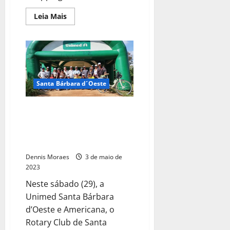
Leia Mais
Santa Bárbara d´Oeste
Unimed SBO/Americana
participa de plantio de 100
mudas nativas junto ao Rotary
SBO
Dennis Moraes
3 de maio de
2023
Neste sábado (29), a
Unimed Santa Bárbara
d’Oeste e Americana, o
Rotary Club de Santa