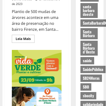
de 2023
santa
barbara
Plantio de 500 mudas de
doeste
árvores acontece em uma
SantaBarbaraD
área de preservação no
bairro Firenze, em Santa...
Santa
Bárbara
Leia Mais
Santa
Bárbara
d´Oeste
saúde
SaúdePública
SB24Horas
SBO
sbocity
solidariedade