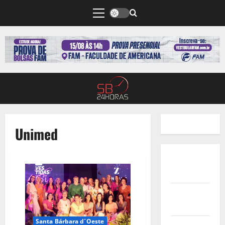
Unimed
Quem
Somos
Termos de
Uso
Santa Bárbara d´Oeste