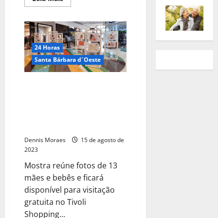
24 Horas
Santa Bárbara d´Oeste
Unimed realiza a exposição
“Agosto Dourado”, em
comemoração ao mês de
incentivo ao aleitamento
materno
Dennis Moraes
15 de agosto de
2023
Mostra reúne fotos de 13
mães e bebês e ficará
disponível para visitação
gratuita no Tivoli
Shopping...