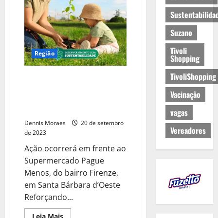
Sustentabilida
Suzano
Tivoli
Região
Shopping
TivoliShopping
15º Programa Vida Verde da
Unimed Santa Bárbara d’Oeste e
Vacinação
Americana realiza o plantio de
mudas de árvores
vagas
Dennis Moraes
20 de setembro
Vereadores
de 2023
Ação ocorrerá em frente ao
Supermercado Pague
Menos, do bairro Firenze,
em Santa Bárbara d’Oeste
Reforçando...
Leia Mais