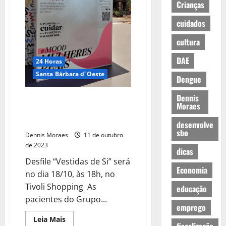
Crianças
cuidados
cultura
DAE
24 Horas
Santa Bárbara d´Oeste
Dengue
Dennis
Unimed realiza desfile com
Moraes
pacientes da Oncologia em
homenagem ao Outubro Rosa
desenvolve
sbo
Dennis Moraes
11 de outubro
de 2023
dicas
Desfile “Vestidas de Si” será
Economia
no dia 18/10, às 18h, no
Tivoli Shopping As
educação
pacientes do Grupo...
emprego
Leia Mais