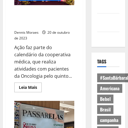
Política de
Privacidade
Desfile “Vestidas de Si”, da
Unimed, reúne mais de 200
Política de
pessoas no Tivoli Shopping
Cookies
Dennis Moraes
20 de outubro
Expediente
de 2023
Ação faz parte do
calendário da cooperativa
TAGS
médica, que realiza
atividades com pacientes
da Oncologia pelo quinto...
#SantaBárbara
Leia Mais
Americana
Bebel
Brasil
campanha