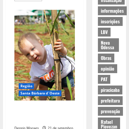
fiscalização
informações
inscrições
LBV
Nova
Odessa
Obras
opinião
PAT
Região
piracicaba
Santa Bárbara d´Oeste
prefeitura
Unimed Santa Bárbara d’Oeste e
prevenção
Americana realiza 15º Programa
Vida Verde neste sábado
Rafael
Piovezan
Dennis Moraes
21 de setembro