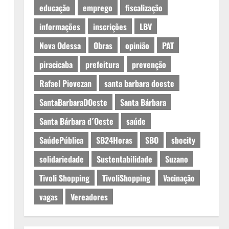
educação
emprego
fiscalização
informações
inscrições
LBV
Nova Odessa
Obras
opinião
PAT
piracicaba
prefeitura
prevenção
Rafael Piovezan
santa barbara doeste
SantaBarbaraDOeste
Santa Bárbara
Santa Bárbara d´Oeste
saúde
SaúdePública
SB24Horas
SBO
sbocity
solidariedade
Sustentabilidade
Suzano
Tivoli Shopping
TivoliShopping
Vacinação
vagas
Vereadores