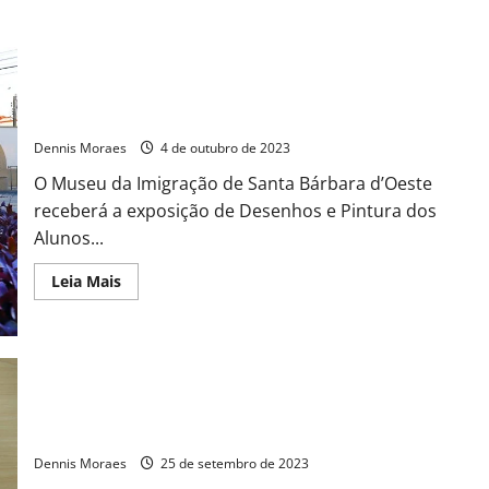
Studio Art expõe trabalhos inéditos de alunos no Museu da
Imigração
Dennis Moraes
4 de outubro de 2023
O Museu da Imigração de Santa Bárbara d’Oeste
receberá a exposição de Desenhos e Pintura dos
Alunos...
Leia Mais
Exposição “Carmen: Cores, Flores e Amores” reúnem 35
trabalhos inspirados na Pequena Notável
Dennis Moraes
25 de setembro de 2023