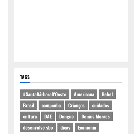
Quem Somos
Termos de Uso
Política de Privacidade
Política de Cookies
Expediente
TAGS
#SantaBárbaraD'Oeste
Americana
Bebel
Brasil
campanha
Crianças
cuidados
cultura
DAE
Dengue
Dennis Moraes
desenvolve sbo
dicas
Economia