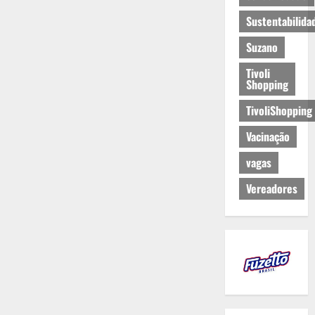
Sustentabilida
Suzano
Tivoli
Shopping
TivoliShopping
Vacinação
vagas
Vereadores