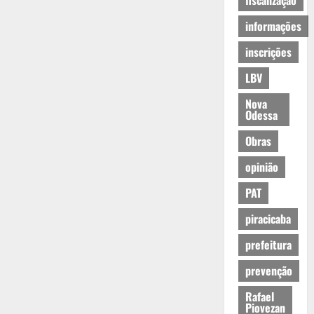
fiscalização
informações
inscrições
LBV
Nova
Odessa
Obras
opinião
PAT
piracicaba
prefeitura
prevenção
Rafael
Piovezan