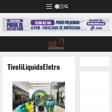
TivoliLiquidaEletro
Quem
Somos
Termos de
Uso