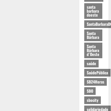
santa
barbara
doeste
SantaBarbaraD
Santa
Bárbara
Santa
Bárbara
d´Oeste
saúde
SaúdePública
SB24Horas
SBO
sbocity
solidariedade