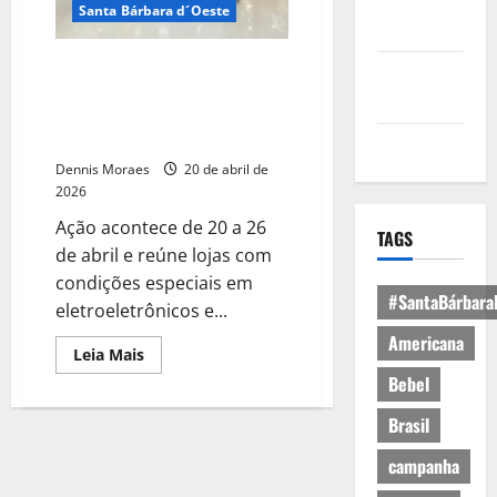
Política de
Santa Bárbara d´Oeste
Privacidade
Tivoli realiza Liquida Eletro com
Política de
ofertas especiais para quem já
Cookies
quer se preparar para a Copa do
Mundo
Expediente
Dennis Moraes
20 de abril de
2026
Ação acontece de 20 a 26
TAGS
de abril e reúne lojas com
condições especiais em
#SantaBárbara
eletroeletrônicos e...
Americana
Leia Mais
Bebel
Brasil
campanha