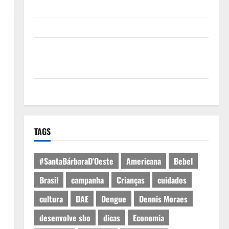
Quem Somos
Termos de Uso
Política de Privacidade
Política de Cookies
Expediente
TAGS
#SantaBárbaraD'Oeste
Americana
Bebel
Brasil
campanha
Crianças
cuidados
cultura
DAE
Dengue
Dennis Moraes
desenvolve sbo
dicas
Economia