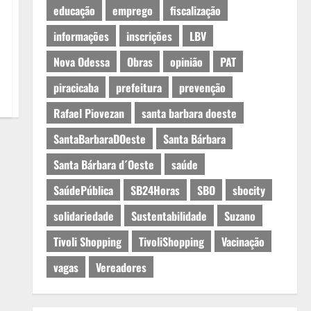
educação
emprego
fiscalização
informações
inscrições
LBV
Nova Odessa
Obras
opinião
PAT
piracicaba
prefeitura
prevenção
Rafael Piovezan
santa barbara doeste
SantaBarbaraDOeste
Santa Bárbara
Santa Bárbara d´Oeste
saúde
SaúdePública
SB24Horas
SBO
sbocity
solidariedade
Sustentabilidade
Suzano
Tivoli Shopping
TivoliShopping
Vacinação
vagas
Vereadores