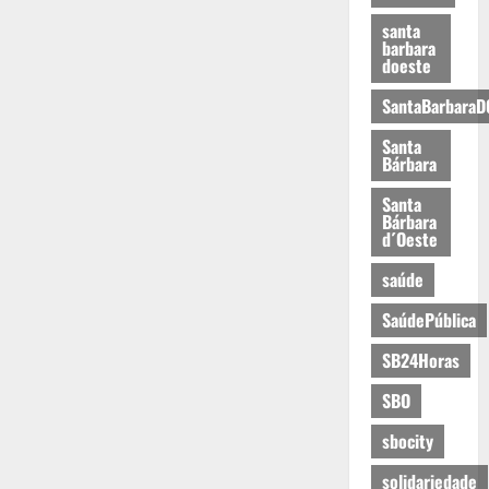
santa
barbara
doeste
SantaBarbaraD
Santa
Bárbara
Santa
Bárbara
d´Oeste
saúde
SaúdePública
SB24Horas
SBO
sbocity
solidariedade