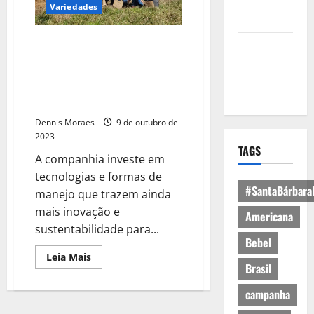
Política de
Variedades
Privacidade
Suzano inclui a Tecnologia ILPF
Política de
para ampliar seu portfólio no
Cookies
Estado de São Paulo criando
novas oportunidades no
Expediente
agronegócio regional
Dennis Moraes
9 de outubro de
2023
TAGS
A companhia investe em
tecnologias e formas de
#SantaBárbara
manejo que trazem ainda
mais inovação e
Americana
sustentabilidade para...
Bebel
Leia Mais
Brasil
campanha