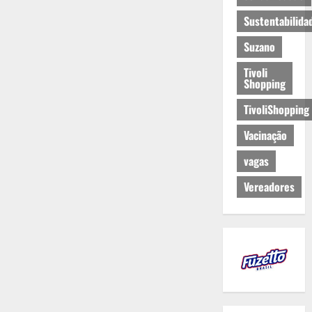
Sustentabilida
Suzano
Tivoli
Shopping
TivoliShopping
Vacinação
vagas
Vereadores