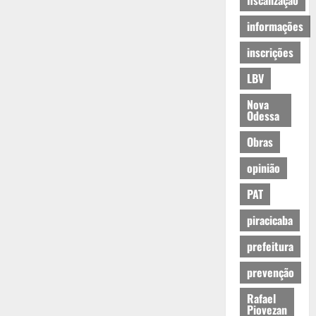
fiscalização
informações
inscrições
LBV
Nova
Odessa
Obras
opinião
PAT
piracicaba
prefeitura
prevenção
Rafael
Piovezan