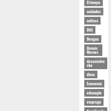
Crianças
cuidados
cultura
DAE
Dengue
Dennis
Moraes
desenvolve
sbo
dicas
Economia
educação
emprego