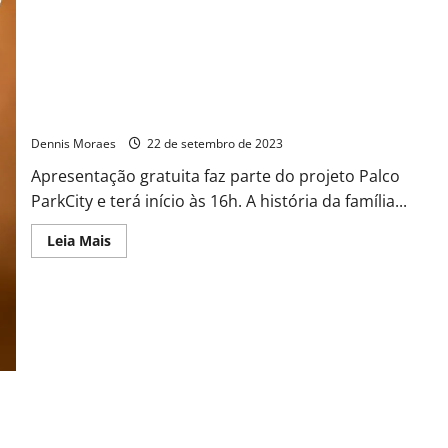
Shopping ParkCity Sumaré traz espetáculo teatral “Wandinha”
neste domingo (dia 24)
Dennis Moraes
22 de setembro de 2023
Apresentação gratuita faz parte do projeto Palco
ParkCity e terá início às 16h. A história da família...
Leia Mais
Shopping ParkCity Sumaré e Grupo AD aderem à semana de
impulsionamento do público 60+ na economia brasileira