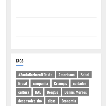
Quem Somos
Termos de Uso
Política de Privacidade
Política de Cookies
Expediente
TAGS
#SantaBárbaraD'Oeste
Americana
Bebel
Brasil
campanha
Crianças
cuidados
cultura
DAE
Dengue
Dennis Moraes
desenvolve sbo
dicas
Economia