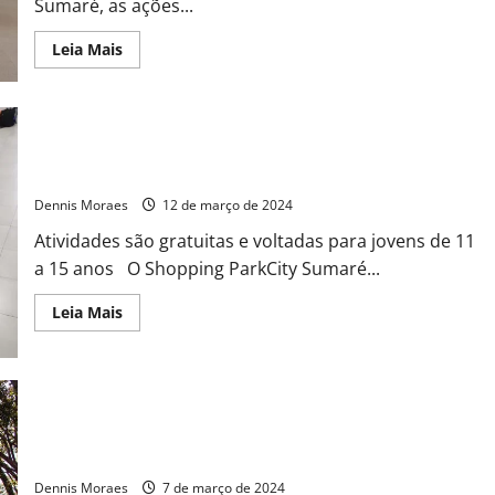
Sumaré, as ações...
Leia Mais
Oficina de Robótica é nova atração do Shopping ParkCity
Sumaré
Dennis Moraes
12 de março de 2024
Atividades são gratuitas e voltadas para jovens de 11
a 15 anos O Shopping ParkCity Sumaré...
Leia Mais
Shopping ParkCity Sumaré celebra o Dia Internacional da
Mulher com programação especial
Dennis Moraes
7 de março de 2024