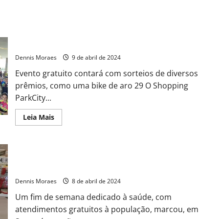
Shopping ParkCity Sumaré: 4º Pedala Sumaré deve reunir
mais de 300 ciclistas
Dennis Moraes
9 de abril de 2024
Evento gratuito contará com sorteios de diversos
prêmios, como uma bike de aro 29 O Shopping
ParkCity...
Leia Mais
Dia Mundial da Saúde: 150 pessoas recebem atendimento
gratuito em ação no Shopping ParkCity Sumaré
Dennis Moraes
8 de abril de 2024
Um fim de semana dedicado à saúde, com
atendimentos gratuitos à população, marcou, em