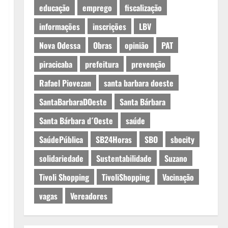
educação
emprego
fiscalização
informações
inscrições
LBV
Nova Odessa
Obras
opinião
PAT
piracicaba
prefeitura
prevenção
Rafael Piovezan
santa barbara doeste
SantaBarbaraDOeste
Santa Bárbara
Santa Bárbara d´Oeste
saúde
SaúdePública
SB24Horas
SBO
sbocity
solidariedade
Sustentabilidade
Suzano
Tivoli Shopping
TivoliShopping
Vacinação
vagas
Vereadores