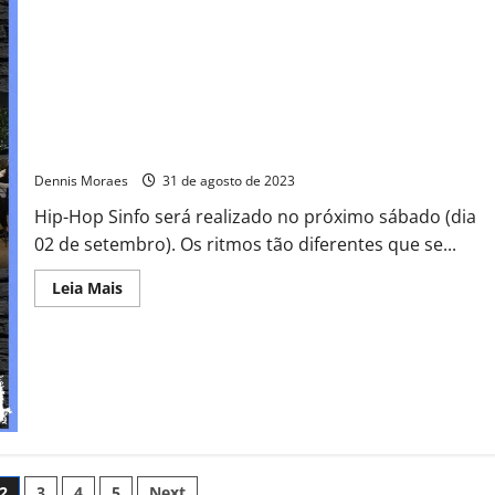
Shopping ParkCity Sumaré une o hip-hop e a música clássica
em evento inédito
Dennis Moraes
31 de agosto de 2023
Hip-Hop Sinfo será realizado no próximo sábado (dia
02 de setembro). Os ritmos tão diferentes que se...
Leia Mais
2
3
4
5
Next