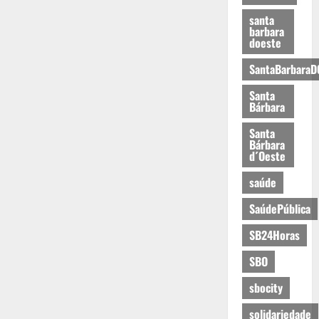
santa
barbara
doeste
SantaBarbaraD
Santa
Bárbara
Santa
Bárbara
d´Oeste
saúde
SaúdePública
SB24Horas
SBO
sbocity
solidariedade