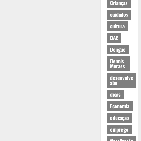
Crianças
cuidados
cultura
DAE
Dengue
Dennis
Moraes
desenvolve
sbo
dicas
Economia
educação
emprego