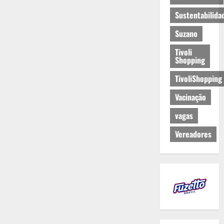
Sustentabilida
Suzano
Tivoli
Shopping
TivoliShopping
Vacinação
vagas
Vereadores