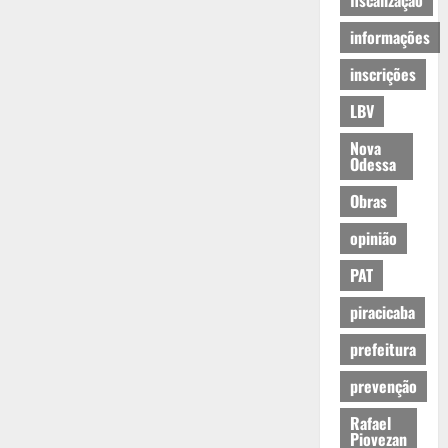
fiscalização
informações
inscrições
LBV
Nova
Odessa
Obras
opinião
PAT
piracicaba
prefeitura
prevenção
Rafael
Piovezan