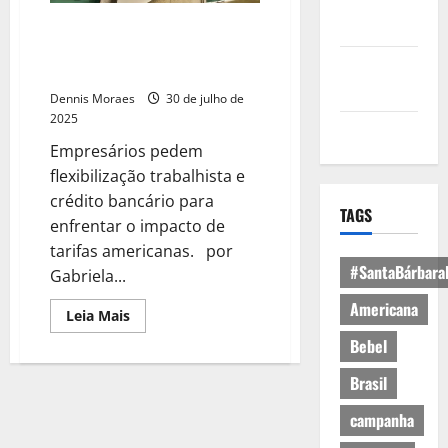
Política de
Privacidade
Exportadores à deriva: o
tarifaço que acendeu o alerta
Política de
vermelho na indústria brasileira
Cookies
Dennis Moraes
30 de julho de
2025
Expediente
Empresários pedem
flexibilização trabalhista e
crédito bancário para
TAGS
enfrentar o impacto de
tarifas americanas. por
#SantaBárbara
Gabriela...
Americana
Leia Mais
Bebel
Brasil
campanha