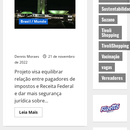
Sustentabilida
Suzano
Brasil / Mundo
Tivoli
Shopping
Código do Contribuinte segue
para o Senado após aprovação
TivoliShopping
na Câmara
Vacinação
Dennis Moraes
21 de novembro
de 2022
vagas
Projeto visa equilibrar
Vereadores
relação entre pagadores de
impostos e Receita Federal
e dar mais segurança
jurídica sobre...
Leia Mais