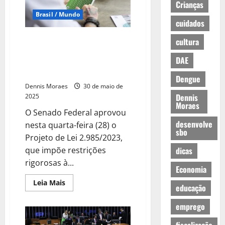
Crianças
Brasil / Mundo
cuidados
Senado aprova restrições à
cultura
propaganda de apostas e
DAE
mercado da influência digital se
divide sobre impacto da medida
Dengue
Dennis Moraes
30 de maio de
Dennis
2025
Moraes
O Senado Federal aprovou
desenvolve
nesta quarta-feira (28) o
sbo
Projeto de Lei 2.985/2023,
que impõe restrições
dicas
rigorosas à...
Economia
Leia Mais
educação
emprego