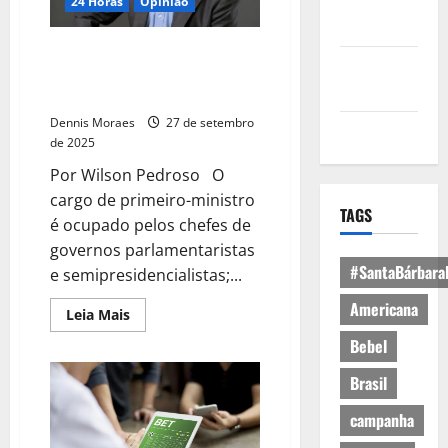
Política de
24 Horas
Opinião
Privacidade
Michel Temer é o “primeiro-
Política de
ministro” da articulação no
Cookies
cenário político atual
Dennis Moraes
27 de setembro
Expediente
de 2025
Por Wilson Pedroso O
cargo de primeiro-ministro
TAGS
é ocupado pelos chefes de
governos parlamentaristas
#SantaBárbara
e semipresidencialistas;...
Americana
Leia Mais
Bebel
Brasil
campanha