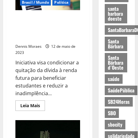
Brasil / Mundo
Política
santa
barbara
Fies: PEC apresentada pelo
doeste
Gabinete Compartilhado atinge
SantaBarbaraD
assinaturas e começa a tramitar
no Senado
Santa
Bárbara
Dennis Moraes
12 de maio de
2023
Santa
Bárbara
Iniciativa visa condicionar a
d´Oeste
quitação da dívida à renda
futura para beneficiar
saúde
estudantes e reduzir a
SaúdePública
inadimplência...
SB24Horas
Leia Mais
SBO
sbocity
solidariedade