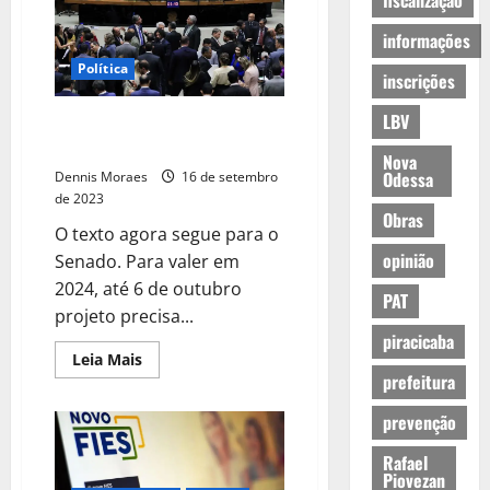
fiscalização
informações
Política
inscrições
LBV
Eleições 2024: minirreforma é
aprovada na Câmara
Nova
Odessa
Dennis Moraes
16 de setembro
de 2023
Obras
O texto agora segue para o
opinião
Senado. Para valer em
2024, até 6 de outubro
PAT
projeto precisa...
piracicaba
Leia Mais
prefeitura
prevenção
Rafael
Piovezan