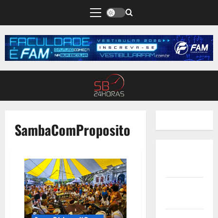
SambaComProposito
Quem
Somos
Termos de
Uso