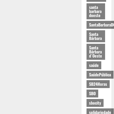
santa
barbara
doeste
SantaBarbaraD
Santa
Bárbara
Santa
Bárbara
d´Oeste
saúde
SaúdePública
SB24Horas
SBO
sbocity
solidariedade