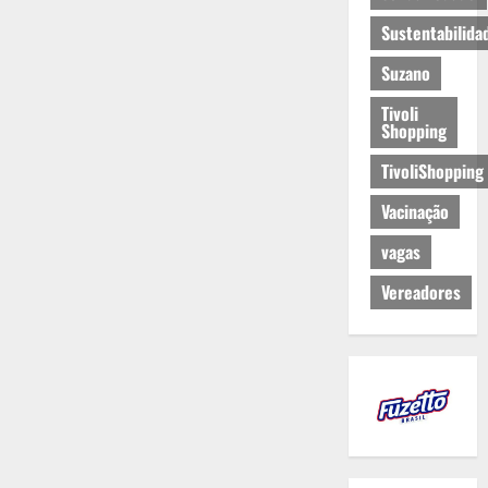
Sustentabilida
Suzano
Tivoli
Shopping
TivoliShopping
Vacinação
vagas
Vereadores