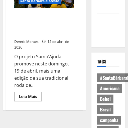
Política de
Santa Bárbara d´Oeste
Privacidade
Projeto Samb’Ajuda realiza
Política de
tradicional roda de samba
Cookies
solidária neste domingo (19) em
Santa Bárbara d’Oeste
Expediente
Dennis Moraes
15 de abril de
2026
O projeto Samb’Ajuda
TAGS
promove neste domingo,
19 de abril, mais uma
#SantaBárbara
edição de sua tradicional
roda de...
Americana
Leia Mais
Bebel
Brasil
campanha