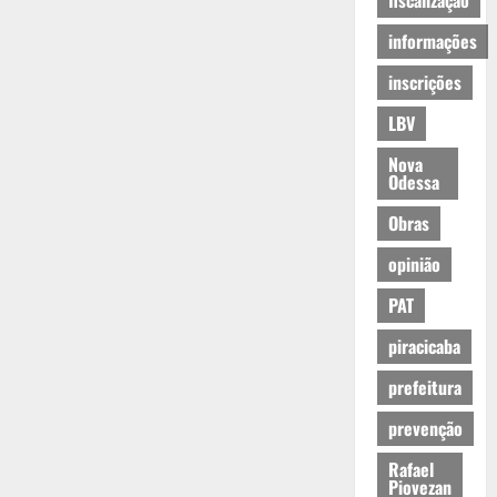
fiscalização
informações
inscrições
LBV
Nova
Odessa
Obras
opinião
PAT
piracicaba
prefeitura
prevenção
Rafael
Piovezan