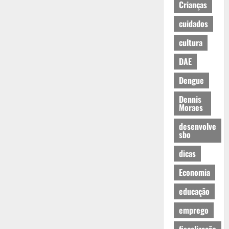
Crianças
cuidados
cultura
DAE
Dengue
Dennis
Moraes
desenvolve
sbo
dicas
Economia
educação
emprego