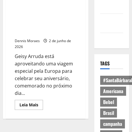
Política de
Em clima de aniversário, Geisy
Privacidade
Arruda posa em pontos
Política de
turísticos da Romênia com look
Cookies
em homenagem a Zeca
Pagodinho
Expediente
Dennis Moraes
2 de junho de
2026
Geisy Arruda está
TAGS
aproveitando uma viagem
especial pela Europa para
celebrar seu aniversário,
#SantaBárbara
comemorado no próximo
Americana
dia...
Bebel
Leia Mais
Brasil
campanha