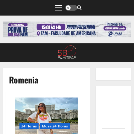
Romenia
Quem
Somos
Termos de
Uso
24 Horas
Musa 24 Horas