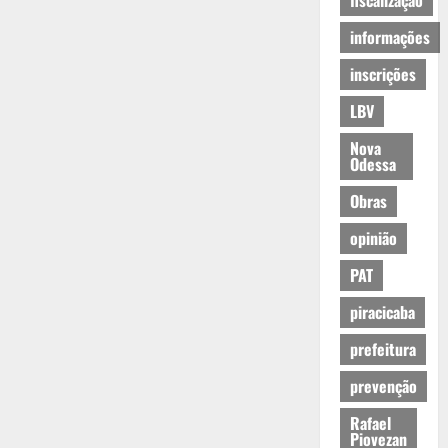
fiscalização
informações
inscrições
LBV
Nova
Odessa
Obras
opinião
PAT
piracicaba
prefeitura
prevenção
Rafael
Piovezan