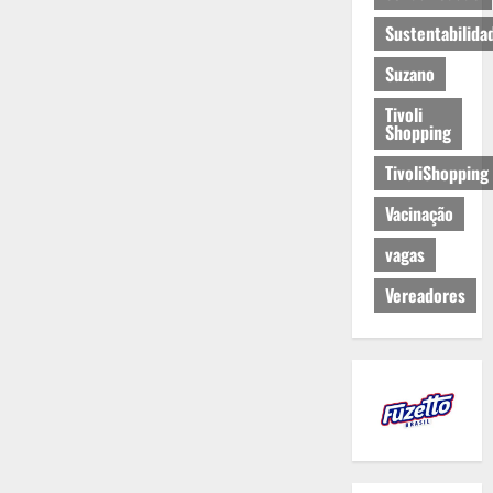
Sustentabilida
Suzano
Tivoli
Shopping
TivoliShopping
Vacinação
vagas
Vereadores