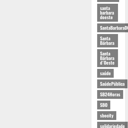
santa
barbara
doeste
SantaBarbaraD
Santa
Bárbara
Santa
Bárbara
d´Oeste
saúde
SaúdePública
SB24Horas
SBO
sbocity
solidariedade