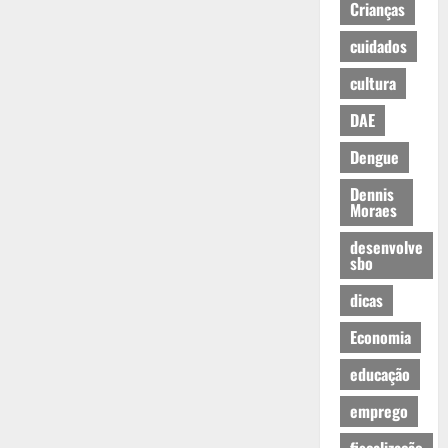
Crianças
cuidados
cultura
DAE
Dengue
Dennis
Moraes
desenvolve
sbo
dicas
Economia
educação
emprego