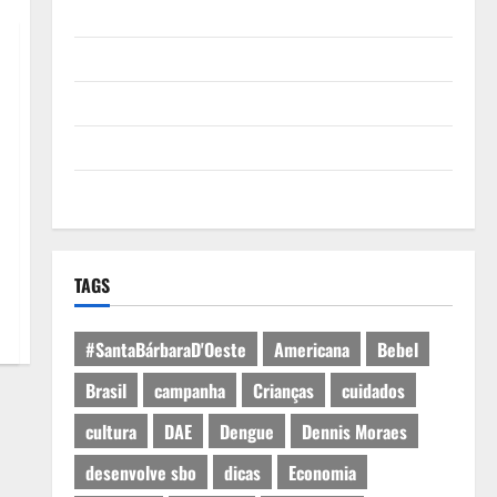
Quem Somos
Termos de Uso
Política de Privacidade
Política de Cookies
Expediente
TAGS
#SantaBárbaraD'Oeste
Americana
Bebel
Brasil
campanha
Crianças
cuidados
cultura
DAE
Dengue
Dennis Moraes
desenvolve sbo
dicas
Economia