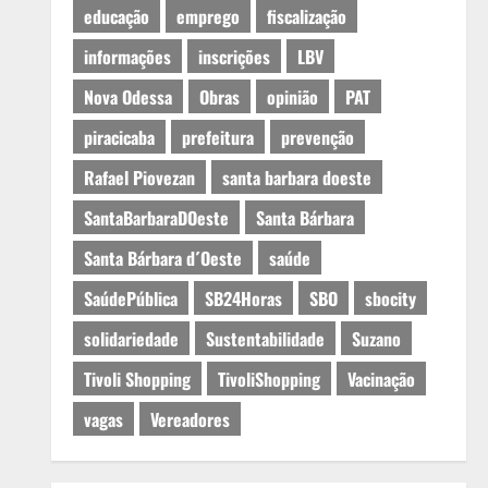
educação
emprego
fiscalização
informações
inscrições
LBV
Nova Odessa
Obras
opinião
PAT
piracicaba
prefeitura
prevenção
Rafael Piovezan
santa barbara doeste
SantaBarbaraDOeste
Santa Bárbara
Santa Bárbara d´Oeste
saúde
SaúdePública
SB24Horas
SBO
sbocity
solidariedade
Sustentabilidade
Suzano
Tivoli Shopping
TivoliShopping
Vacinação
vagas
Vereadores