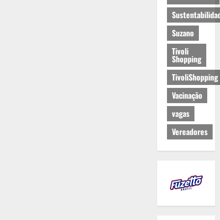
Sustentabilida
Suzano
Tivoli
Shopping
TivoliShopping
Vacinação
vagas
Vereadores