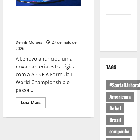
Política de
Privacidade
Lenovo anuncia parceria com a
Fórmula E para acelerar
Política de
experiências com IA e
Cookies
transmissões imersivas
Expediente
Dennis Moraes
27 de maio de
2026
A Lenovo anunciou uma
nova parceria estratégica
TAGS
com a ABB FIA Formula E
World Championship e
#SantaBárbara
passa...
Americana
Leia Mais
Bebel
Brasil
campanha