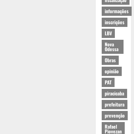
fiscalização
informações
inscrições
LBV
Nova
Odessa
Obras
opinião
PAT
piracicaba
prefeitura
prevenção
Rafael
Piovezan