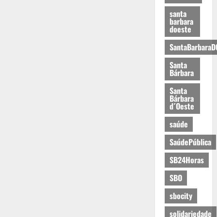
santa
barbara
doeste
SantaBarbaraD
Santa
Bárbara
Santa
Bárbara
d´Oeste
saúde
SaúdePública
SB24Horas
SBO
sbocity
solidariedade