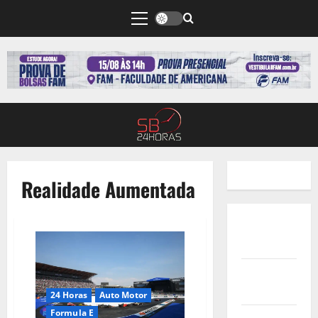
Realidade Aumentada
Quem
Somos
Termos de
Uso
24 Horas
Auto Motor
Formula E