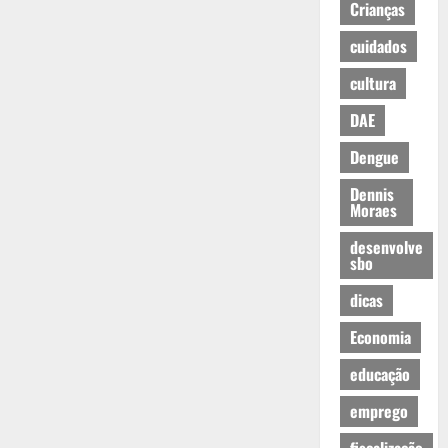
Crianças
cuidados
cultura
DAE
Dengue
Dennis
Moraes
desenvolve
sbo
dicas
Economia
educação
emprego