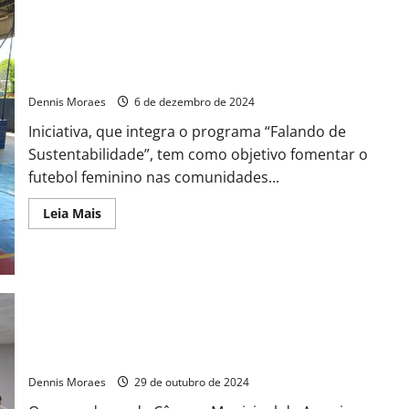
Suzano e AEMA lançam projeto “Um por todos e todos por
elas” em Americana
Dennis Moraes
6 de dezembro de 2024
Iniciativa, que integra o programa “Falando de
Sustentabilidade”, tem como objetivo fomentar o
futebol feminino nas comunidades...
Leia Mais
Vereadores aprovam um projeto e adiam duas proposituras
durante sessão da Câmara
Dennis Moraes
29 de outubro de 2024