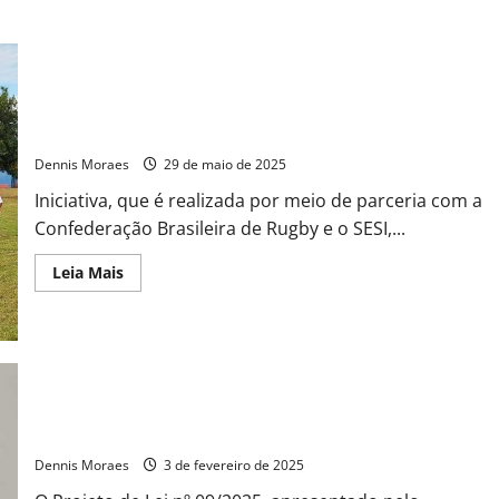
Apoiado pela Suzano, projeto ‘Vem Pro Rugby’ abre 60 vagas
em Americana
Dennis Moraes
29 de maio de 2025
Iniciativa, que é realizada por meio de parceria com a
Confederação Brasileira de Rugby e o SESI,...
Leia Mais
Vereador Careca do Esporte quer “Arraiá de São Judas” no
Calendário Oficial de Eventos do Município
Dennis Moraes
3 de fevereiro de 2025