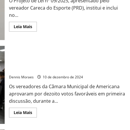
O Projeto de Lei nº 09/2025, apresentado pelo
vereador Careca do Esporte (PRD), institui e inclui
no...
Leia Mais
Vereadores aprovam projeto que dispõe sobre gestão
centralizada de dívidas dos órgãos da administração direta e
indireta
Dennis Moraes
10 de dezembro de 2024
Os vereadores da Câmara Municipal de Americana
aprovaram por dezoito votos favoráveis em primeira
discussão, durante a...
Leia Mais