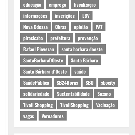
educação
emprego
fiscalização
informações
inscrições
LBV
Nova Odessa
Obras
opinião
PAT
piracicaba
prefeitura
prevenção
Rafael Piovezan
santa barbara doeste
SantaBarbaraDOeste
Santa Bárbara
Santa Bárbara d´Oeste
saúde
SaúdePública
SB24Horas
SBO
sbocity
solidariedade
Sustentabilidade
Suzano
Tivoli Shopping
TivoliShopping
Vacinação
vagas
Vereadores