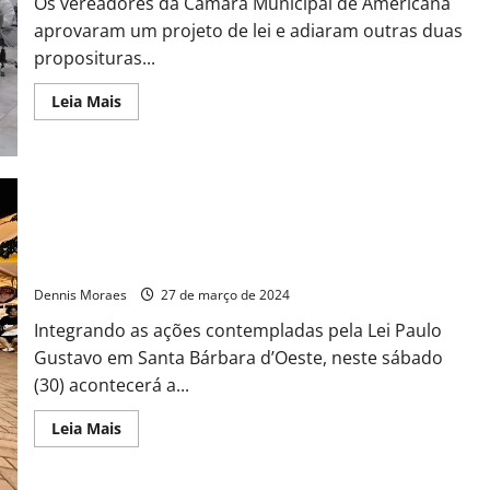
Os vereadores da Câmara Municipal de Americana
aprovaram um projeto de lei e adiaram outras duas
proposituras...
Leia Mais
Lei Paulo Gustavo: Área do Romano recebe projeto
“Africanidade” neste sábado (30)
Dennis Moraes
27 de março de 2024
Integrando as ações contempladas pela Lei Paulo
Gustavo em Santa Bárbara d’Oeste, neste sábado
(30) acontecerá a...
Leia Mais