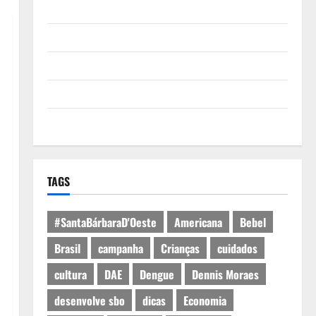
Quem Somos
Termos de Uso
Política de Privacidade
Política de Cookies
Expediente
TAGS
#SantaBárbaraD'Oeste
Americana
Bebel
Brasil
campanha
Crianças
cuidados
cultura
DAE
Dengue
Dennis Moraes
desenvolve sbo
dicas
Economia