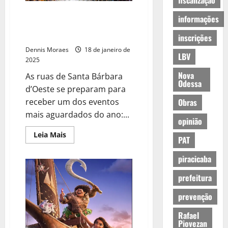
fiscalização
Prefeitura divulga roteiro e
informações
programação do Carnaval de
SBO 2025
inscrições
Dennis Moraes
18 de janeiro de
LBV
2025
Nova
As ruas de Santa Bárbara
Odessa
d’Oeste se preparam para
receber um dos eventos
Obras
mais aguardados do ano:...
opinião
Leia Mais
PAT
piracicaba
prefeitura
prevenção
Rafael
Piovezan