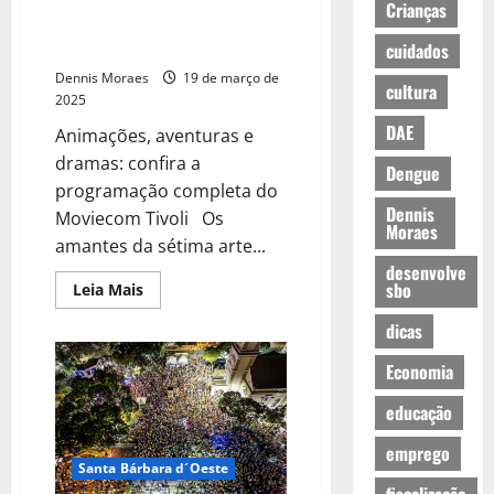
Crianças
Cinema Tivoli traz programação
imperdível de 20 a 26 de março
cuidados
Dennis Moraes
19 de março de
cultura
2025
DAE
Animações, aventuras e
dramas: confira a
Dengue
programação completa do
Dennis
Moviecom Tivoli Os
Moraes
amantes da sétima arte...
desenvolve
sbo
Leia Mais
dicas
Economia
educação
emprego
Santa Bárbara d´Oeste