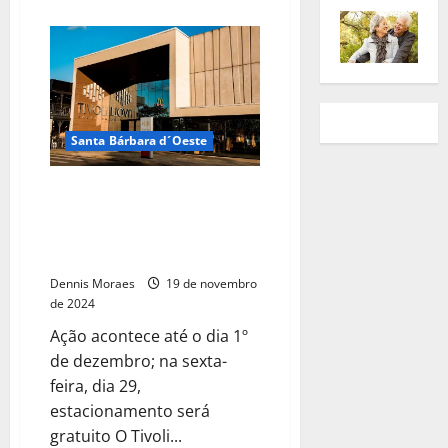
Santa Bárbara d´Oeste
Tivoli realiza Black Friday com
descontos de até 70% e
programação especial a partir
de segunda, dia 25
Dennis Moraes
19 de novembro
de 2024
Ação acontece até o dia 1º
de dezembro; na sexta-
feira, dia 29,
estacionamento será
gratuito O Tivoli...