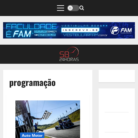
programação
Quem
Somos
Termos de
Uso
Auto Motor