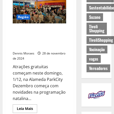
Sustentabilida
Suzano
Região
Tivoli
Shopping ParkCity Sumaré
Shopping
amplia programação natalina
TivoliShopping
com apresentações de dança e
cantatas
Vacinação
Dennis Moraes
28 de novembro
vagas
de 2024
Atrações gratuitas
Vereadores
começam neste domingo,
1/12, na Alameda ParkCity
Dezembro começa com
novidades na programação
natalina...
Leia Mais