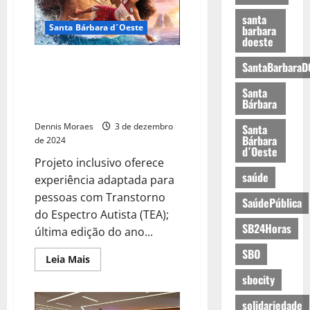
santa
Santa Bárbara d´Oeste
barbara
doeste
MovieCOMtodos encerra
SantaBarbaraD
programação de 2024 com
Santa
exibição de ‘Moana 2’ no Tivoli
Bárbara
Shopping
Dennis Moraes
3 de dezembro
Santa
Bárbara
de 2024
d´Oeste
Projeto inclusivo oferece
saúde
experiência adaptada para
pessoas com Transtorno
SaúdePública
do Espectro Autista (TEA);
SB24Horas
última edição do ano...
SBO
Leia Mais
sbocity
solidariedade