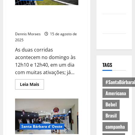
Política de
Privacidade
Confira a programação
completa da etapa de Potenza
Política de
da Formula Truck
Cookies
Dennis Moraes
15 de agosto de
Expediente
2025
As duas corridas
acontecem no domingo às
TAGS
12h10 e 12h40, em um dia
com muitas ativações; já...
#SantaBárbara
Leia Mais
Americana
Bebel
Brasil
campanha
Santa Bárbara d´Oeste