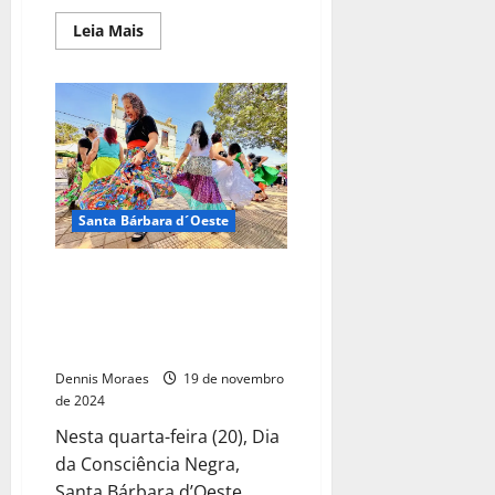
Leia Mais
Santa Bárbara d´Oeste
Novembro Negro: celebração do
Dia da Consciência Negra em
Santa Bárbara tem ampla
programação cultural
Dennis Moraes
19 de novembro
de 2024
Nesta quarta-feira (20), Dia
da Consciência Negra,
Santa Bárbara d’Oeste