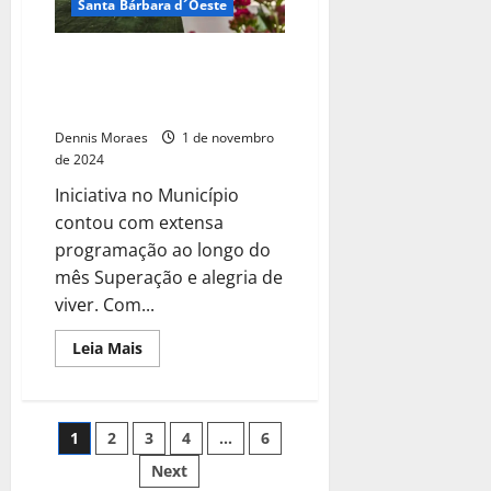
Santa Bárbara d´Oeste
Desfile das Guerreiras encerra
programação do Outubro Rosa
em Santa Bárbara
Dennis Moraes
1 de novembro
de 2024
Iniciativa no Município
contou com extensa
programação ao longo do
mês Superação e alegria de
viver. Com...
Leia Mais
1
2
3
4
…
6
Next