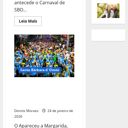
antecede o Carnaval de
SBO...
Leia Mais
Santa Bárbara d´Oeste
Bloco Apareceu a Margarida
valoriza identidade local e
inclusão no Carnaval de SBO
2026
Dennis Moraes
24 de janeiro de
2026
O Apareceu a Margarida,