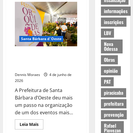
fiscalização
informações
inscrições
LBV
Santa Bárbara d´Oeste
Nova
Odessa
Festival das Orquídeas de Santa
Obras
Bárbara já tem expositores
definidos para edição de 2026
opinião
Dennis Moraes
4 de junho de
2026
PAT
A Prefeitura de Santa
piracicaba
Bárbara d’Oeste deu mais
prefeitura
um passo na organização
de um dos eventos mais...
prevenção
Leia Mais
Rafael
Piovezan