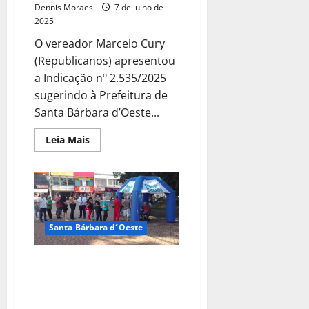
Dennis Moraes
7 de julho de
2025
O vereador Marcelo Cury
(Republicanos) apresentou
a Indicação nº 2.535/2025
sugerindo à Prefeitura de
Santa Bárbara d’Oeste...
Leia Mais
Santa Bárbara d´Oeste
Celebre o Dia das Mulheres na
Praça Central: Acisb promove
evento com atrações especiais
e sorteios