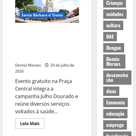
Crianças
cuidados
Santa Bárbara d´Oeste
cultura
Prefeitura promove Pet Day
DAE
com vacinação, adoção e
cadastro para castração neste
Dengue
sábado em Santa Bárbara
d’Oeste
Dennis
Moraes
Dennis Moraes
20 de julho de
2026
desenvolve
sbo
Evento gratuito na Praça
Central integra a
dicas
campanha Julho Dourado e
Economia
reúne diversos serviços
voltados à saúde...
educação
Leia Mais
emprego