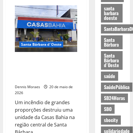
santa
barbara
doeste
SantaBarbaraD
Santa
Bárbara
Santa Bárbara d´Oeste
Santa
Incêndio destrói loja das Casas
Bárbara
d´Oeste
Bahia e mobiliza força-tarefa no
Centro de Santa Bárbara
saúde
d’Oeste
SaúdePública
Dennis Moraes
20 de maio de
2026
SB24Horas
Um incêndio de grandes
SBO
proporções destruiu uma
unidade da Casas Bahia na
sbocity
região central de Santa
solidariedade
Bárbara...