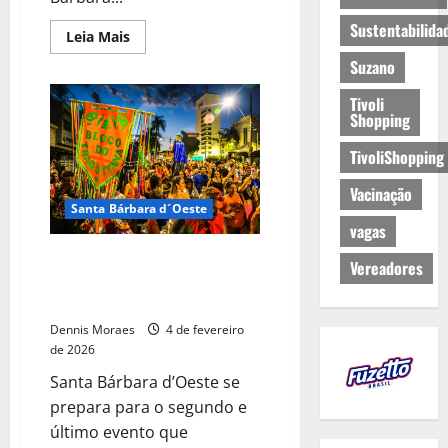
Sustentabilida
Leia Mais
Suzano
Tivoli
Shopping
TivoliShopping
Vacinação
Santa Bárbara d´Oeste
vagas
Pré-Carnaval do Bloco do
Vereadores
Traquitana acontece no Museu
da Imigração neste sábado (7)
Dennis Moraes
4 de fevereiro
de 2026
Santa Bárbara d’Oeste se
prepara para o segundo e
último evento que