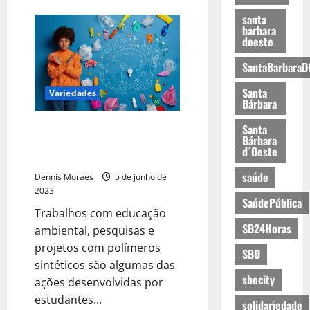
santa
barbara
doeste
SantaBarbaraD
Santa
Variedades
Bárbara
Dia do Meio Ambiente: Etecs e
Santa
Bárbara
Fatecs combatem a poluição por
d´Oeste
plásticos
saúde
Dennis Moraes
5 de junho de
2023
SaúdePública
Trabalhos com educação
SB24Horas
ambiental, pesquisas e
projetos com polímeros
SBO
sintéticos são algumas das
sbocity
ações desenvolvidas por
estudantes...
solidariedade