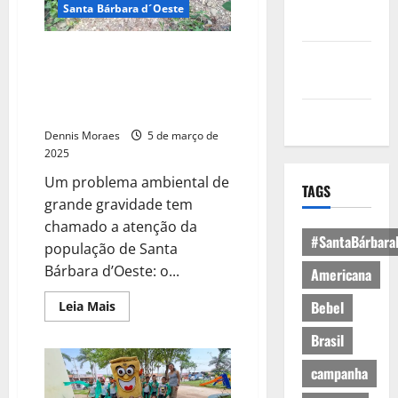
Política de
Santa Bárbara d´Oeste
Privacidade
Vazamento de esgoto in natura
Política de
no Rio Piracicaba gera
Cookies
preocupação em Santa Bárbara
d’Oeste
Expediente
Dennis Moraes
5 de março de
2025
Um problema ambiental de
TAGS
grande gravidade tem
chamado a atenção da
#SantaBárbara
população de Santa
Bárbara d’Oeste: o...
Americana
Bebel
Leia Mais
Brasil
campanha