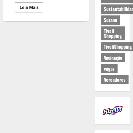
Leia Mais
Sustentabilida
Suzano
Tivoli
Shopping
TivoliShopping
Vacinação
vagas
Vereadores