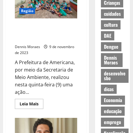
Crianças
Região
cuidados
cultura
Educação Ambiental apresenta
conto contra a poluição na EMEI
DAE
Urupê
Dengue
Dennis Moraes
9 de novembro
de 2023
Dennis
Moraes
A Prefeitura de Americana,
por meio da Secretaria de
desenvolve
Meio Ambiente, realizou
sbo
nesta quinta-feira (9) uma
dicas
ação...
Economia
Leia Mais
educação
emprego