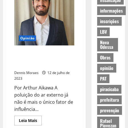
fiscalização
informações
inscrições
LBV
Opinião
Nova
Odessa
nova norma zela pela qualidade
Obras
do ar interno em ambientes
coletivos
opinião
Dennis Moraes
12 de julho de
PAT
2023
Por Arthur Aikawa A
piracicaba
poluição do ar externo já
prefeitura
não é mais o único fator de
influência...
prevenção
Rafael
Leia Mais
Piovezan