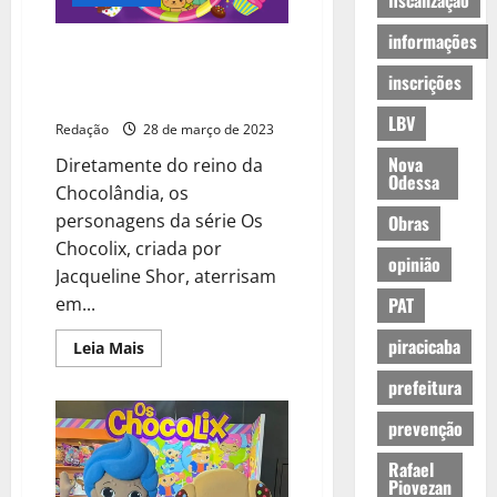
fiscalização
informações
Série Os Chocolix inaugura
oficinas de cupcakes em vários
inscrições
shoppings pelo país
LBV
Redação
28 de março de 2023
Nova
Diretamente do reino da
Odessa
Chocolândia, os
personagens da série Os
Obras
Chocolix, criada por
opinião
Jacqueline Shor, aterrisam
em...
PAT
piracicaba
Leia Mais
prefeitura
prevenção
Rafael
Piovezan