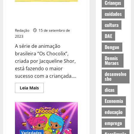
Crianças
Série de animação Os Chocolix,
cuidados
estreia 4º temporada com
exclusividade no Nick Jr.
cultura
Redação
15 de setembro de
DAE
2023
A série de animação
Dengue
brasileira “Os Chocolix”,
Dennis
criada por Jacqueline Shor,
Moraes
está fazendo o maior
desenvolve
sucesso com a criançada....
sbo
Leia Mais
dicas
Economia
educação
emprego
Variedades