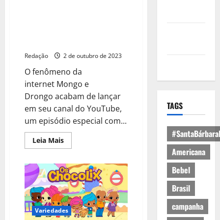
Política de
Fenômeno na internet Mongo e
Privacidade
Drongo lançam episódio com
participação especial de Os
Política de
Chocolix
Cookies
Redação
2 de outubro de 2023
Expediente
O fenômeno da
internet Mongo e
Drongo acabam de lançar
TAGS
em seu canal do YouTube,
um episódio especial com...
#SantaBárbara
Leia Mais
Americana
Bebel
Brasil
campanha
Variedades