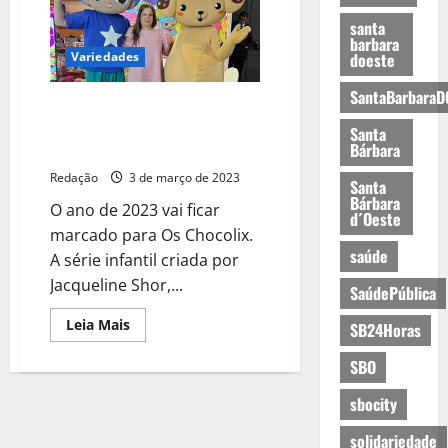
santa
barbara
Variedades
doeste
SantaBarbaraD
Série infantil “Os Chocolix”
marca presença na feira Abrin
Santa
Bárbara
2023
Redação
3 de março de 2023
Santa
Bárbara
O ano de 2023 vai ficar
d´Oeste
marcado para Os Chocolix.
saúde
A série infantil criada por
Jacqueline Shor,...
SaúdePública
Leia Mais
SB24Horas
SBO
sbocity
solidariedade