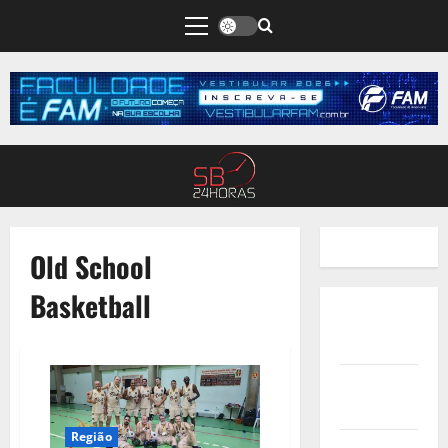
Old School
Basketball
Quem
Somos
Termos de
Uso
Região