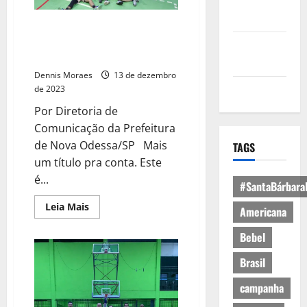
Política de
Privacidade
Old School Basketball de Nova
Odessa é bicampeão do
Política de
Interclubes Metropolitano
Cookies
Dennis Moraes
13 de dezembro
Expediente
de 2023
Por Diretoria de
Comunicação da Prefeitura
de Nova Odessa/SP Mais
TAGS
um título pra conta. Este
é...
#SantaBárbara
Leia Mais
Americana
Bebel
Brasil
campanha