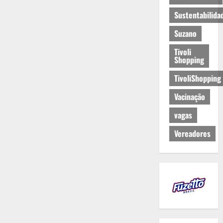
Sustentabilida
Suzano
Tivoli
Shopping
TivoliShopping
Vacinação
vagas
Vereadores