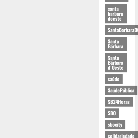
santa
barbara
doeste
SantaBarbaraD
Santa
Bárbara
Santa
Bárbara
d´Oeste
saúde
SaúdePública
SB24Horas
SBO
sbocity
solidariedade