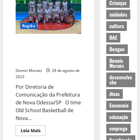
Crianças
cuidados
cultura
Região
DAE
Old School Basketball de Nova
Odessa vence Paulínia pelo
Dengue
Interclubes Metropolitano e
Dennis
segue em busca do bi
Moraes
Dennis Moraes
28 de agosto de
desenvolve
2023
sbo
Por Diretoria de
dicas
Comunicação da Prefeitura
de Nova Odessa/SP O time
Economia
Old School Basketball de
educação
Nova...
emprego
Leia Mais