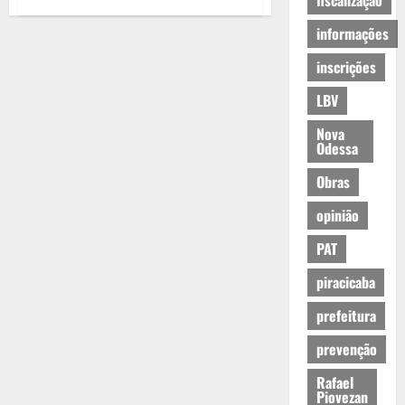
fiscalização
informações
inscrições
LBV
Nova
Odessa
Obras
opinião
PAT
piracicaba
prefeitura
prevenção
Rafael
Piovezan