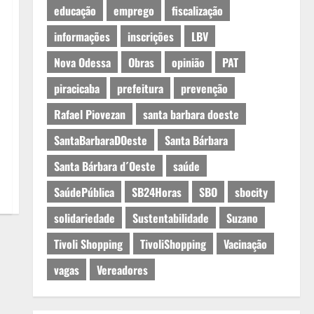
educação
emprego
fiscalização
informações
inscrições
LBV
Nova Odessa
Obras
opinião
PAT
piracicaba
prefeitura
prevenção
Rafael Piovezan
santa barbara doeste
SantaBarbaraDOeste
Santa Bárbara
Santa Bárbara d´Oeste
saúde
SaúdePública
SB24Horas
SBO
sbocity
solidariedade
Sustentabilidade
Suzano
Tivoli Shopping
TivoliShopping
Vacinação
vagas
Vereadores