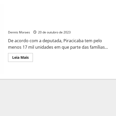
Bebel destaca portaria do governo Lula que quita parcelas de
beneficiados do Minha Casa
Dennis Moraes
20 de outubro de 2023
De acordo com a deputada, Piracicaba tem pelo
menos 17 mil unidades em que parte das famílias...
Leia Mais