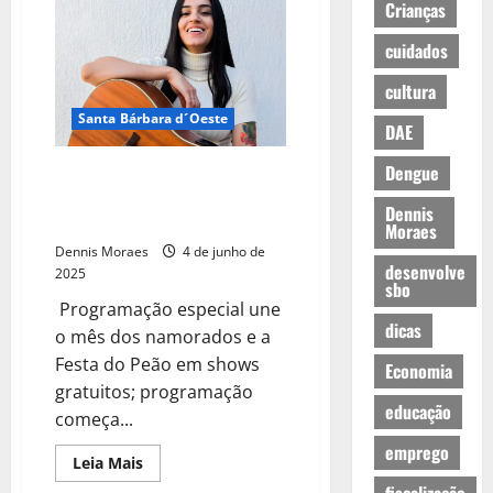
Crianças
cuidados
cultura
Santa Bárbara d´Oeste
DAE
Dengue
Tivoli entra no clima sertanejo
com o “Modão dos Apaixonados”
Dennis
em junho
Moraes
Dennis Moraes
4 de junho de
desenvolve
2025
sbo
Programação especial une
dicas
o mês dos namorados e a
Festa do Peão em shows
Economia
gratuitos; programação
educação
começa...
emprego
Leia Mais