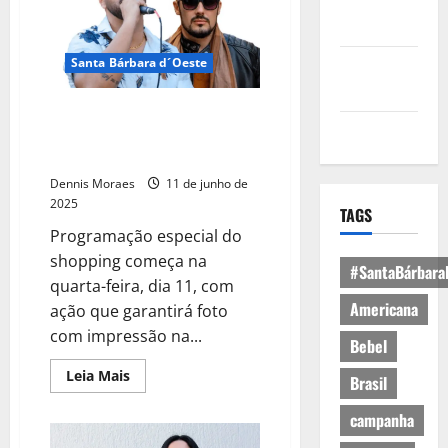
Política de
Privacidade
Santa Bárbara d´Oeste
Política de
Cookies
Tributo a Jorge & Mateus marca
Expediente
o Modão dos Apaixonados desta
semana no Tivoli
Dennis Moraes
11 de junho de
2025
TAGS
Programação especial do
shopping começa na
#SantaBárbara
quarta-feira, dia 11, com
Americana
ação que garantirá foto
com impressão na...
Bebel
Leia Mais
Brasil
campanha