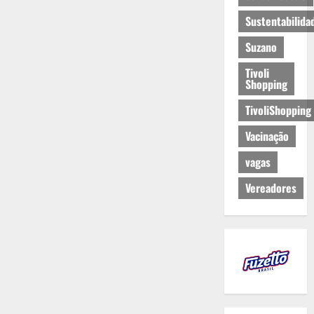
Sustentabilida
Suzano
Tivoli
Shopping
TivoliShopping
Vacinação
vagas
Vereadores