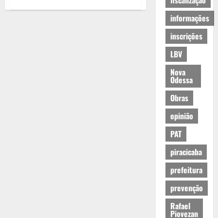
fiscalização
informações
inscrições
LBV
Nova
Odessa
Obras
opinião
PAT
piracicaba
prefeitura
prevenção
Rafael
Piovezan