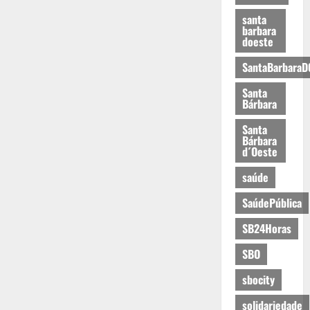
santa
barbara
doeste
SantaBarbaraD
Santa
Bárbara
Santa
Bárbara
d´Oeste
saúde
SaúdePública
SB24Horas
SBO
sbocity
solidariedade