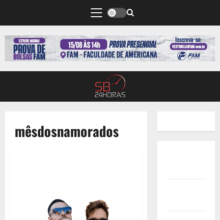
mêsdosnamorados
Quem
Somos
Termos de
Uso