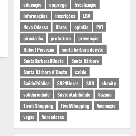
educação
emprego
fiscalização
informações
inscrições
LBV
Nova Odessa
Obras
opinião
PAT
piracicaba
prefeitura
prevenção
Rafael Piovezan
santa barbara doeste
SantaBarbaraDOeste
Santa Bárbara
Santa Bárbara d´Oeste
saúde
SaúdePública
SB24Horas
SBO
sbocity
solidariedade
Sustentabilidade
Suzano
Tivoli Shopping
TivoliShopping
Vacinação
vagas
Vereadores