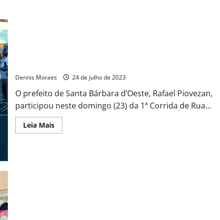
Prefeito Rafael Piovezan participa da 1ª Corrida de Rua do
Mercadão da Cidade – evento em prol da APAE Santa Bárbara
Dennis Moraes
24 de julho de 2023
O prefeito de Santa Bárbara d’Oeste, Rafael Piovezan,
participou neste domingo (23) da 1ª Corrida de Rua...
Leia Mais
2º Festival das Orquídeas de Santa Bárbara acontece neste
fim de semana no Mercadão da Cidade