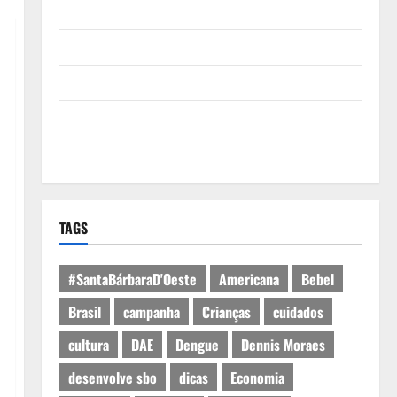
Quem Somos
Termos de Uso
Política de Privacidade
Política de Cookies
Expediente
TAGS
#SantaBárbaraD'Oeste
Americana
Bebel
Brasil
campanha
Crianças
cuidados
cultura
DAE
Dengue
Dennis Moraes
desenvolve sbo
dicas
Economia