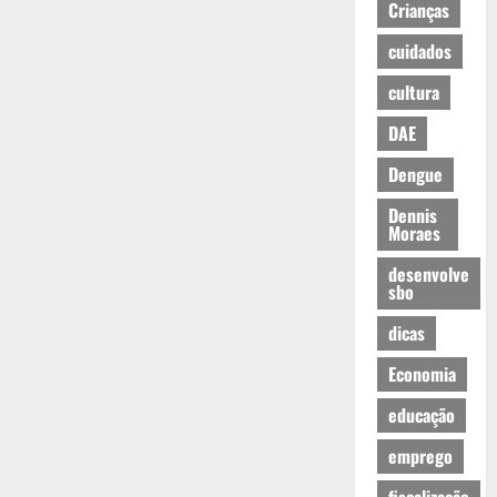
Crianças
cuidados
cultura
DAE
Dengue
Dennis
Moraes
desenvolve
sbo
dicas
Economia
educação
emprego