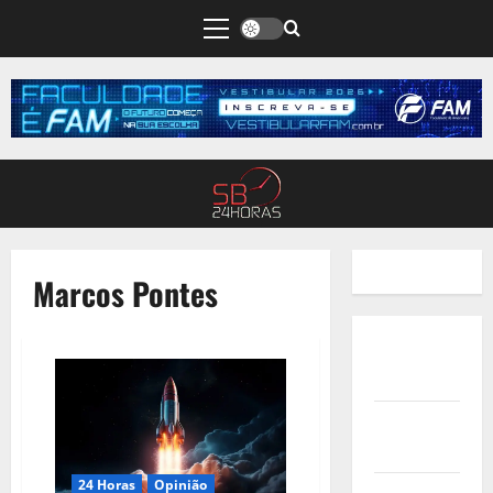
Marcos Pontes
Quem
Somos
Termos de
Uso
24 Horas
Opinião