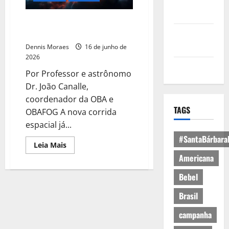
Política de
Privacidade
Nova corrida espacial: disputa
agora é entre China e EUA
Política de
Cookies
Dennis Moraes
16 de junho de
2026
Expediente
Por Professor e astrônomo
Dr. João Canalle,
coordenador da OBA e
TAGS
OBAFOG A nova corrida
espacial já...
#SantaBárbara
Leia Mais
Americana
Bebel
Brasil
campanha