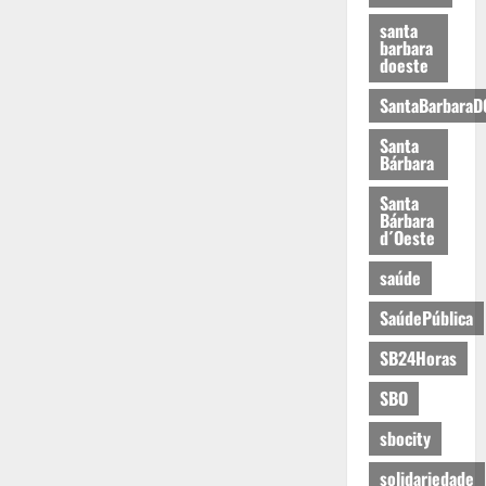
santa
barbara
doeste
SantaBarbaraD
Santa
Bárbara
Santa
Bárbara
d´Oeste
saúde
SaúdePública
SB24Horas
SBO
sbocity
solidariedade