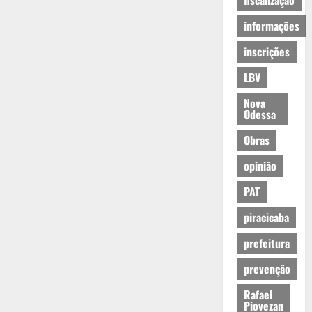
fiscalização
informações
inscrições
LBV
Nova
Odessa
Obras
opinião
PAT
piracicaba
prefeitura
prevenção
Rafael
Piovezan