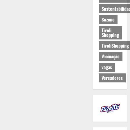
Sustentabilida
Suzano
Tivoli
Shopping
TivoliShopping
Vacinação
vagas
Vereadores