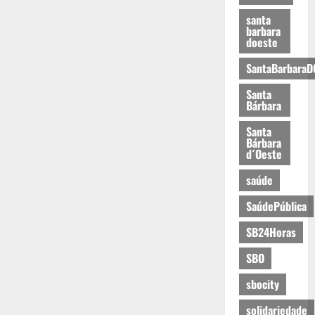
santa
barbara
doeste
SantaBarbaraD
Santa
Bárbara
Santa
Bárbara
d´Oeste
saúde
SaúdePública
SB24Horas
SBO
sbocity
solidariedade