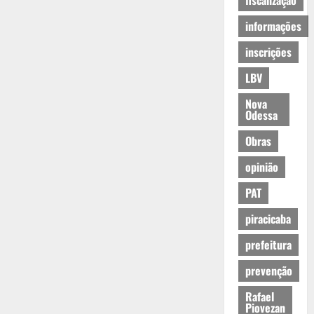
fiscalização
informações
inscrições
LBV
Nova
Odessa
Obras
opinião
PAT
piracicaba
prefeitura
prevenção
Rafael
Piovezan