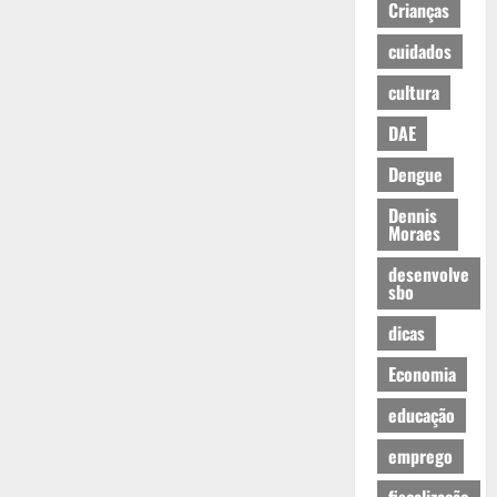
Crianças
cuidados
cultura
DAE
Dengue
Dennis
Moraes
desenvolve
sbo
dicas
Economia
educação
emprego