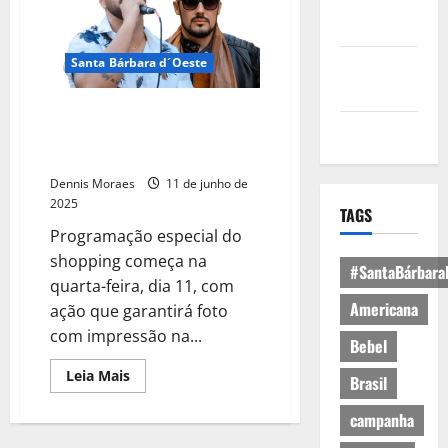
Política de
Privacidade
Santa Bárbara d´Oeste
Política de
Cookies
Tributo a Jorge & Mateus marca
Expediente
o Modão dos Apaixonados desta
semana no Tivoli
Dennis Moraes
11 de junho de
2025
TAGS
Programação especial do
shopping começa na
#SantaBárbara
quarta-feira, dia 11, com
Americana
ação que garantirá foto
com impressão na...
Bebel
Leia Mais
Brasil
campanha