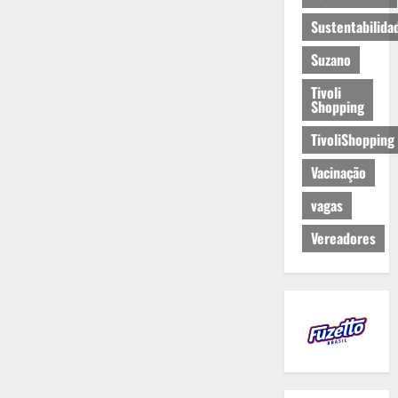
Sustentabilida
Suzano
Tivoli
Shopping
TivoliShopping
Vacinação
vagas
Vereadores