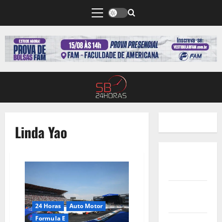
Linda Yao
Quem
Somos
Termos de
Uso
24 Horas
Auto Motor
Formula E