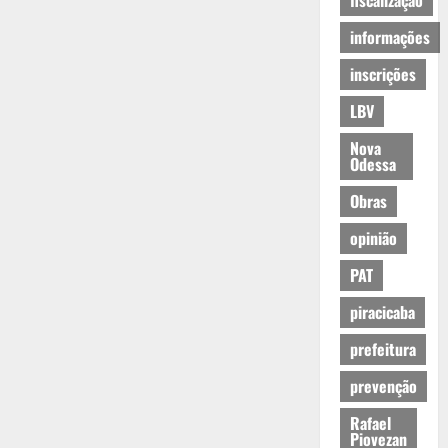
fiscalização
informações
inscrições
LBV
Nova
Odessa
Obras
opinião
PAT
piracicaba
prefeitura
prevenção
Rafael
Piovezan