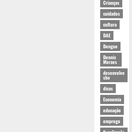
Crianças
cuidados
cultura
DAE
Dengue
Dennis
Moraes
desenvolve
sbo
dicas
Economia
educação
emprego