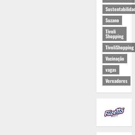
Sustentabilida
Suzano
Tivoli
Shopping
TivoliShopping
Vacinação
vagas
Vereadores