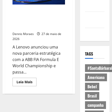
Política de
Privacidade
Lenovo anuncia parceria com a
Fórmula E para acelerar
Política de
experiências com IA e
Cookies
transmissões imersivas
Expediente
Dennis Moraes
27 de maio de
2026
A Lenovo anunciou uma
nova parceria estratégica
TAGS
com a ABB FIA Formula E
World Championship e
#SantaBárbara
passa...
Americana
Leia Mais
Bebel
Brasil
campanha