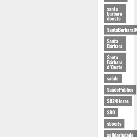
santa
barbara
doeste
SantaBarbaraD
Santa
Bárbara
Santa
Bárbara
d´Oeste
saúde
SaúdePública
SB24Horas
SBO
sbocity
solidariedade