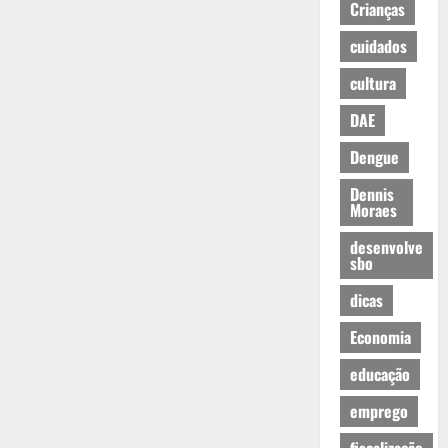
Crianças
cuidados
cultura
DAE
Dengue
Dennis
Moraes
desenvolve
sbo
dicas
Economia
educação
emprego