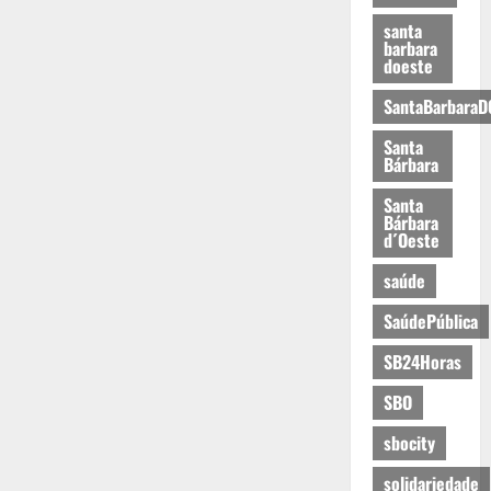
santa
barbara
doeste
SantaBarbaraD
Santa
Bárbara
Santa
Bárbara
d´Oeste
saúde
SaúdePública
SB24Horas
SBO
sbocity
solidariedade