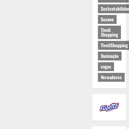
Sustentabilida
Suzano
Tivoli
Shopping
TivoliShopping
Vacinação
vagas
Vereadores