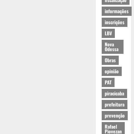
fiscalização
informações
inscrições
LBV
Nova
Odessa
Obras
opinião
PAT
piracicaba
prefeitura
prevenção
Rafael
Piovezan