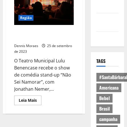
Política de
Privacidade
Região
Política de
Cookies
Teatro Municipal recebe stand-
Expediente
up com Jonathan Nemer
Dennis Moraes
25 de setembro
de 2023
O Teatro Municipal Lulu
TAGS
Benencase recebe o show
de comédia stand-up “Não
#SantaBárbara
Sei Namorar”, com
Americana
Jonathan Nemer,...
Bebel
Leia Mais
Brasil
campanha