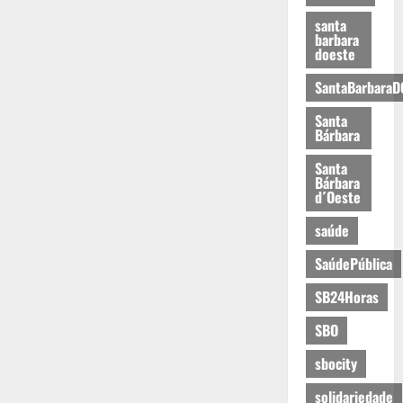
santa
barbara
doeste
SantaBarbaraD
Santa
Bárbara
Santa
Bárbara
d´Oeste
saúde
SaúdePública
SB24Horas
SBO
sbocity
solidariedade