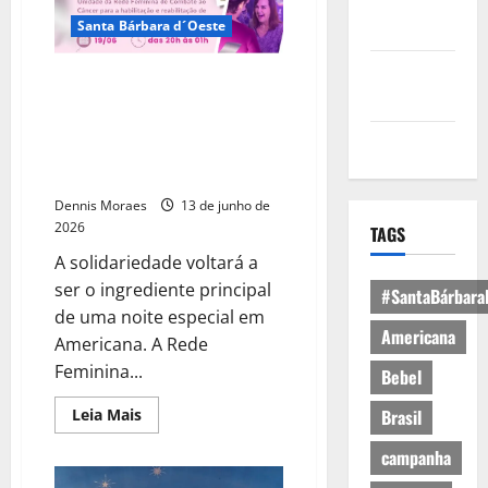
Política de
Privacidade
Santa Bárbara d´Oeste
Política de
Jantar beneficente da Rede
Cookies
Feminina de Combate ao Câncer
promete anúncio histórico e
Expediente
mobiliza região em prol de novo
espaço de atendimento
Dennis Moraes
13 de junho de
2026
TAGS
A solidariedade voltará a
ser o ingrediente principal
#SantaBárbara
de uma noite especial em
Americana
Americana. A Rede
Feminina...
Bebel
Leia Mais
Brasil
campanha