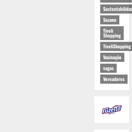
Sustentabilida
Suzano
Tivoli
Shopping
TivoliShopping
Vacinação
vagas
Vereadores