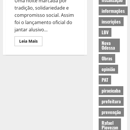
fiscalização
Uma noite marcada por
tradição, solidariedade e
informações
compromisso social. Assim
inscrições
foi o lançamento oficial do
jantar alusivo...
LBV
Leia Mais
Nova
Odessa
Obras
opinião
PAT
piracicaba
prefeitura
prevenção
Rafael
Piovezan