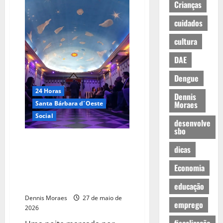
Crianças
cuidados
cultura
DAE
Dengue
24 Horas
Dennis
Moraes
Santa Bárbara d´Oeste
Social
desenvolve
sbo
Loja Maçônica Campos Sales II
dicas
lança jantar especial em
celebração aos 80 anos com
Economia
renda destinada à APAE de
Santa Bárbara d’Oeste
educação
Dennis Moraes
27 de maio de
emprego
2026