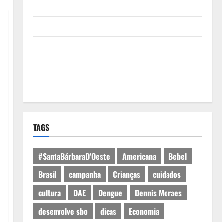
Quem Somos
Termos de Uso
Política de Privacidade
Política de Cookies
Expediente
TAGS
#SantaBárbaraD'Oeste
Americana
Bebel
Brasil
campanha
Crianças
cuidados
cultura
DAE
Dengue
Dennis Moraes
desenvolve sbo
dicas
Economia