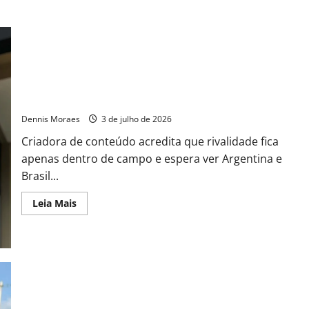
Argentina de nascimento e brasileira de coração:
influenciadora Taís Ibarra torce por um fim de semana
histórico para as duas seleções na Copa do Mundo
Dennis Moraes
3 de julho de 2026
Criadora de conteúdo acredita que rivalidade fica
apenas dentro de campo e espera ver Argentina e
Brasil...
Leia Mais
Depois de temporada na Europa, Geisy Arruda posa em rio no