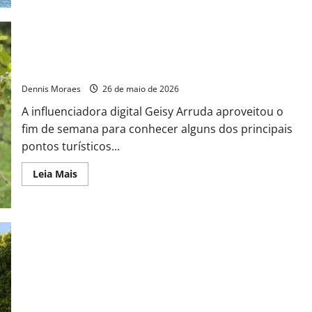
Geisy Arruda visita São Roque e posa na Ponte do Amor
Eterno: “À procura de um boy!”
Dennis Moraes
26 de maio de 2026
A influenciadora digital Geisy Arruda aproveitou o
fim de semana para conhecer alguns dos principais
pontos turísticos...
Leia Mais