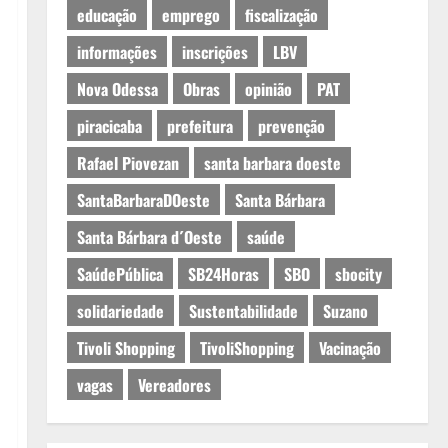
educação
emprego
fiscalização
informações
inscrições
LBV
Nova Odessa
Obras
opinião
PAT
piracicaba
prefeitura
prevenção
Rafael Piovezan
santa barbara doeste
SantaBarbaraDOeste
Santa Bárbara
Santa Bárbara d´Oeste
saúde
SaúdePública
SB24Horas
SBO
sbocity
solidariedade
Sustentabilidade
Suzano
Tivoli Shopping
TivoliShopping
Vacinação
vagas
Vereadores