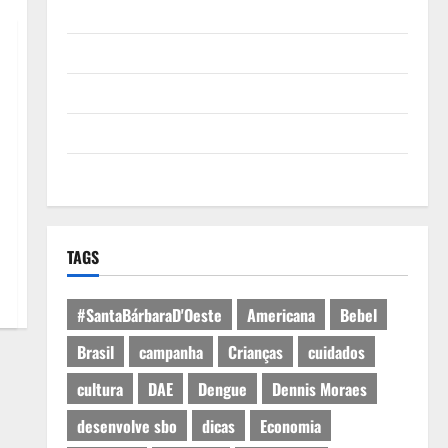
Quem Somos
Termos de Uso
Política de Privacidade
Política de Cookies
Expediente
TAGS
#SantaBárbaraD'Oeste
Americana
Bebel
Brasil
campanha
Crianças
cuidados
cultura
DAE
Dengue
Dennis Moraes
desenvolve sbo
dicas
Economia