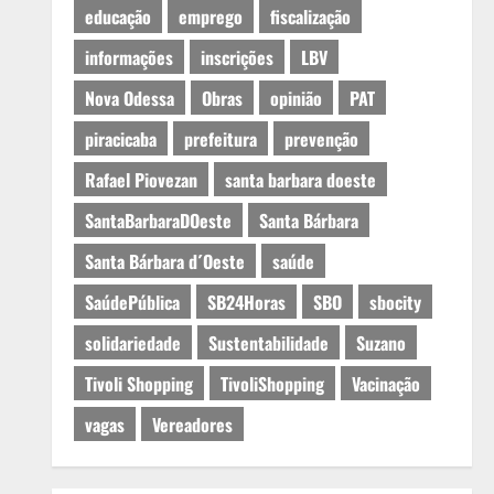
educação
emprego
fiscalização
informações
inscrições
LBV
Nova Odessa
Obras
opinião
PAT
piracicaba
prefeitura
prevenção
Rafael Piovezan
santa barbara doeste
SantaBarbaraDOeste
Santa Bárbara
Santa Bárbara d´Oeste
saúde
SaúdePública
SB24Horas
SBO
sbocity
solidariedade
Sustentabilidade
Suzano
Tivoli Shopping
TivoliShopping
Vacinação
vagas
Vereadores