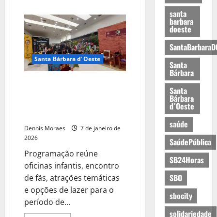
santa
barbara
doeste
SantaBarbaraD
Santa Bárbara d´Oeste
Santa
Bárbara
Tivoli Shopping tem oficinas de
Santa
dinossauros e encontro de fãs
Bárbara
de Harry Potter gratuitos neste
d´Oeste
final de semana
saúde
Dennis Moraes
7 de janeiro de
2026
SaúdePública
Programação reúne
SB24Horas
oficinas infantis, encontro
SBO
de fãs, atrações temáticas
e opções de lazer para o
sbocity
período de...
solidariedade