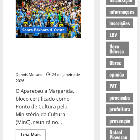
fiscalização
informações
inscrições
Santa Bárbara d´Oeste
LBV
Bloco Apareceu a Margarida
Nova
Odessa
valoriza identidade local e
inclusão no Carnaval de SBO
Obras
2026
opinião
Dennis Moraes
24 de janeiro de
2026
PAT
O Apareceu a Margarida,
piracicaba
bloco certificado como
Ponto de Cultura pelo
prefeitura
Ministério da Cultura
prevenção
(MinC), reunirá no...
Rafael
Leia Mais
Piovezan