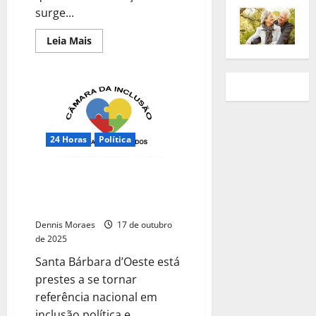
surge...
Leia Mais
24 Horas
Política
Santa Bárbara d’Oeste dá passo
histórico com o projeto
“Câmara da Inclusão”
Dennis Moraes
17 de outubro
de 2025
Santa Bárbara d’Oeste está
prestes a se tornar
referência nacional em
inclusão política e