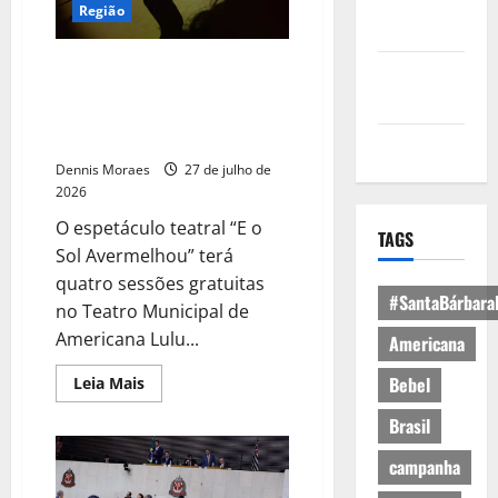
Política de
Região
Privacidade
Espetáculo “E O SOL
Política de
AVERMELHOU” tem
Cookies
apresentações gratuitas em
Americana
Expediente
Dennis Moraes
27 de julho de
2026
O espetáculo teatral “E o
TAGS
Sol Avermelhou” terá
quatro sessões gratuitas
#SantaBárbara
no Teatro Municipal de
Americana Lulu...
Americana
Bebel
Leia Mais
Brasil
campanha