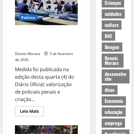
Crianças
cuidados
Política
cultura
Governador sanciona lei e SP
DAE
terá salas de cinema adaptadas
para pessoas com TEA
Dengue
Dennis Moraes
5 de fevereiro
Dennis
de 2026
Moraes
Medida foi publicada na
desenvolve
edição desta quarta (4) do
sbo
Diário Oficial; valorização
dicas
de policiais penais e
criação...
Economia
Leia Mais
educação
emprego