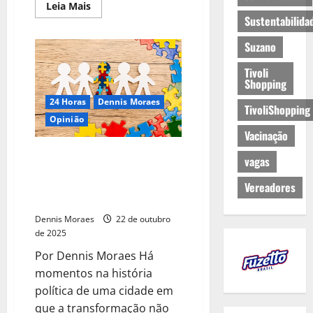
Leia Mais
Sustentabilida
Suzano
Tivoli
Shopping
24 Horas
Dennis Moraes
TivoliShopping
Opinião
Vacinação
Opinião | Quando a inclusão
vagas
nasce do diálogo: o projeto
“Câmara da Inclusão” e o poder
Vereadores
das boas ideias
Dennis Moraes
22 de outubro
de 2025
Por Dennis Moraes Há
momentos na história
política de uma cidade em
que a transformação não