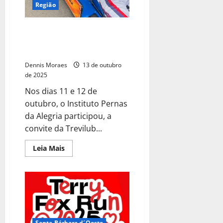
Região
Instituto Pernas da Alegria
participa do projeto Karterapia
em parceria com a Trevilub
Dennis Moraes
13 de outubro
de 2025
Nos dias 11 e 12 de
outubro, o Instituto Pernas
da Alegria participou, a
convite da Trevilub...
Leia Mais
Santa Bárbara d´Oeste