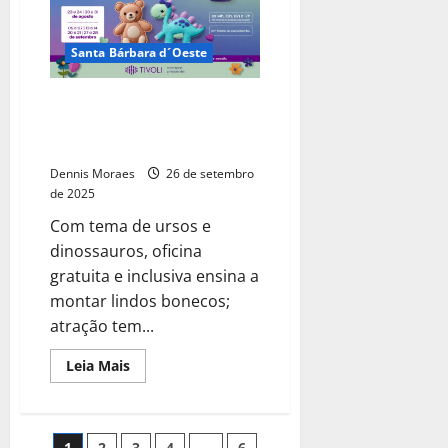
Santa Bárbara d´Oeste
Fábrica de Mascotes chega ao
último final de semana no Tivoli
Shopping
Dennis Moraes
26 de setembro
de 2025
Com tema de ursos e
dinossauros, oficina
gratuita e inclusiva ensina a
montar lindos bonecos;
atração tem...
Leia Mais
1
2
3
4
…
6