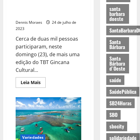
TBT Gincana Cultural de Férias
leva 2 mil pessoas ao Parque Vó
santa
barbara
Palmira
doeste
Dennis Moraes
24 de julho de
2023
SantaBarbaraD
Cerca de duas mil pessoas
Santa
Bárbara
participaram, neste
domingo (23), de mais uma
Santa
edição do TBT Gincana
Bárbara
d´Oeste
Cultural...
saúde
Leia Mais
SaúdePública
SB24Horas
SBO
sbocity
solidariedade
Variedades