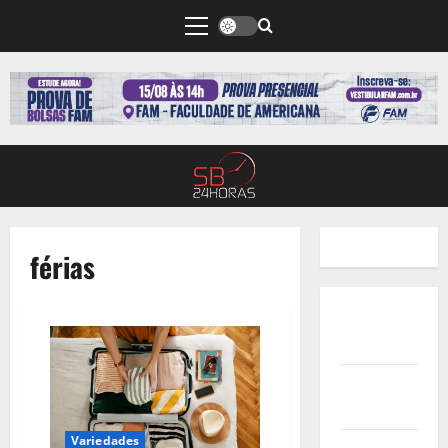
férias
Quem
Somos
Termos de
Uso
Variedades