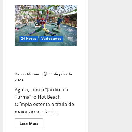
24 Horas
Variedades
Hot Beach Olímpia: o paraíso
das férias com o dobro da
diversão para a criançada
Dennis Moraes
11 de julho de
2023
Agora, com o “Jardim da
Turma”, o Hot Beach
Olímpia ostenta o título de
maior área infantil...
Leia Mais