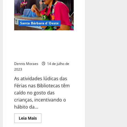
Santa Bárbara d´Oeste
Férias nas Bibliotecas:
Brincadeiras e Cantigas com
Histórias traz alegria da
criançada
Dennis Moraes
14 de julho de
2023
As atividades lúdicas das
Férias nas Bibliotecas têm
caído no gosto das
crianças, incentivando o
hábito da...
Leia Mais