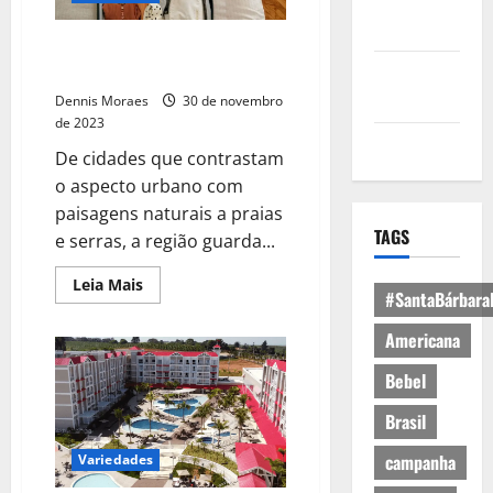
Política de
Privacidade
Onde passar férias em cada
estado do Sudeste?
Política de
Cookies
Dennis Moraes
30 de novembro
de 2023
Expediente
De cidades que contrastam
o aspecto urbano com
paisagens naturais a praias
TAGS
e serras, a região guarda...
Leia Mais
#SantaBárbara
Americana
Bebel
Brasil
campanha
Variedades