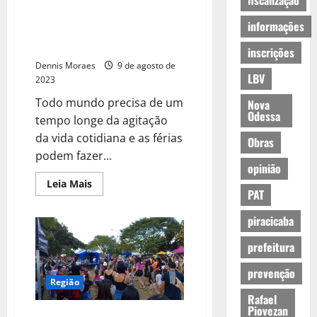
fiscalização
Pesquisa mostra que férias
informações
curtas podem salvar
relacionamentos
inscrições
Dennis Moraes
9 de agosto de
LBV
2023
Todo mundo precisa de um
Nova
Odessa
tempo longe da agitação
da vida cotidiana e as férias
Obras
podem fazer...
opinião
Leia Mais
PAT
piracicaba
prefeitura
prevenção
Região
Rafael
Piovezan