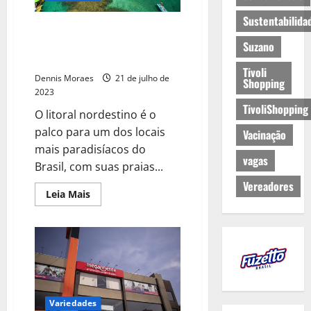
Sustentabilida
Porto de Galinhas: desfrute do
que o destino reserva para as
Suzano
férias em família
Tivoli
Dennis Moraes
21 de julho de
Shopping
2023
TivoliShopping
O litoral nordestino é o
palco para um dos locais
Vacinação
mais paradisíacos do
vagas
Brasil, com suas praias...
Vereadores
Leia Mais
Variedades