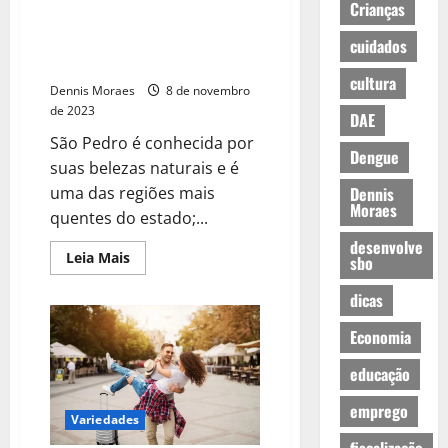
Crianças
Cidade do Interior de São Paulo
é Opção de Passeio Para Férias
cuidados
de Final de Ano
cultura
Dennis Moraes
8 de novembro
de 2023
DAE
São Pedro é conhecida por
Dengue
suas belezas naturais e é
uma das regiões mais
Dennis
Moraes
quentes do estado;...
desenvolve
Leia Mais
sbo
dicas
Economia
educação
emprego
Variedades