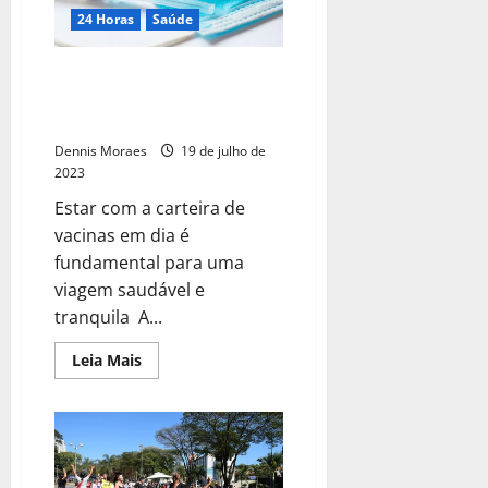
24 Horas
Saúde
Vai viajar nas férias? Lembre-se
de conferir a carteira de
vacinação
Dennis Moraes
19 de julho de
2023
Estar com a carteira de
vacinas em dia é
fundamental para uma
viagem saudável e
tranquila A...
Leia Mais