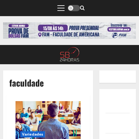
faculdade
Quem
Somos
Termos de
Uso
Variedades