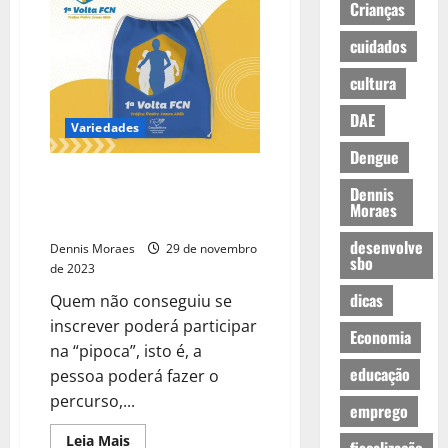
Crianças
cuidados
cultura
DAE
Variedades
Dengue
“1ª Volta da Faculdade Canção
Dennis
Nova” acontece neste sábado
Moraes
(02/12)
desenvolve
Dennis Moraes
29 de novembro
sbo
de 2023
dicas
Quem não conseguiu se
inscrever poderá participar
Economia
na “pipoca”, isto é, a
educação
pessoa poderá fazer o
percurso,...
emprego
Leia Mais