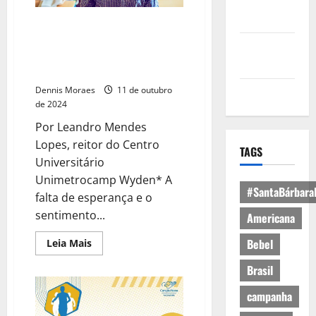
Política de
Privacidade
Cursar faculdade é um
diferencial no mercado de
Política de
trabalho. Papel do docente é
Cookies
fundamental nesta jornada
Dennis Moraes
11 de outubro
Expediente
de 2024
Por Leandro Mendes
Lopes, reitor do Centro
TAGS
Universitário
Unimetrocamp Wyden* A
#SantaBárbara
falta de esperança e o
sentimento...
Americana
Bebel
Leia Mais
Brasil
campanha