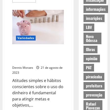
fiscalização
informações
inscrições
LBV
Nova
Variedades
Odessa
Obras
Volta às aulas: confira como
aplicar a educação financeira
opinião
para pagar a faculdade
PAT
Dennis Moraes
21 de agosto de
2023
piracicaba
Atitudes simples e hábitos
prefeitura
conscientes sobre o uso do
dinheiro é fundamental
prevenção
para atingir metas e
Rafael
objetivos,...
Piovezan