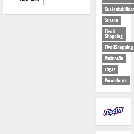
Sustentabilida
Suzano
Tivoli
Shopping
TivoliShopping
Vacinação
vagas
Vereadores