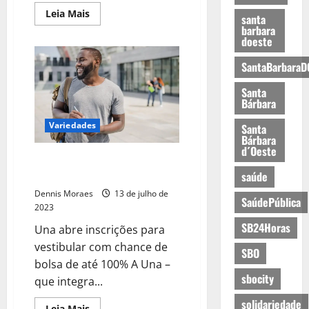
Leia Mais
santa
barbara
doeste
SantaBarbaraD
Santa
Bárbara
Variedades
Santa
Bárbara
d´Oeste
Sonha em fazer faculdade ou
iniciar uma nova carreira?
saúde
Dennis Moraes
13 de julho de
SaúdePública
2023
SB24Horas
Una abre inscrições para
vestibular com chance de
SBO
bolsa de até 100% A Una –
sbocity
que integra...
solidariedade
Leia Mais