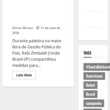
Política de
Na Expo GovBrasil 2026,
Privacidade
deputado defende que Estado
feche o cerco a criminosos
Política de
sexuais e aliciadores
Cookies
Dennis Moraes
31 de maio de
Expediente
2026
Durante palestra na maior
feira de Gestão Pública do
TAGS
País, Rafa Zimbaldi (União
Brasil-SP) compartilhou
medidas para...
#SantaBárbara
Leia Mais
Americana
Bebel
Brasil
campanha