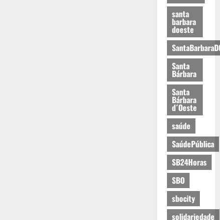
santa
barbara
doeste
SantaBarbaraD
Santa
Bárbara
Santa
Bárbara
d´Oeste
saúde
SaúdePública
SB24Horas
SBO
sbocity
solidariedade