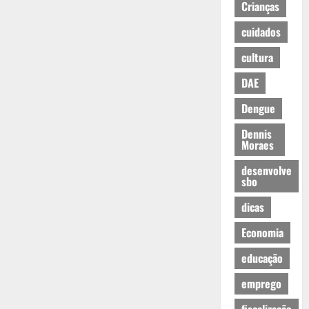
Crianças
cuidados
cultura
DAE
Dengue
Dennis
Moraes
desenvolve
sbo
dicas
Economia
educação
emprego