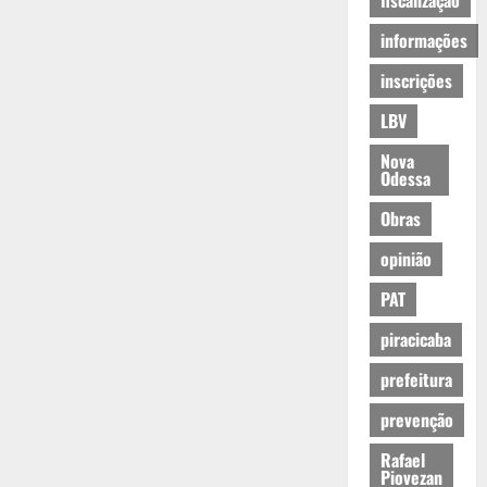
fiscalização
informações
inscrições
LBV
Nova
Odessa
Obras
opinião
PAT
piracicaba
prefeitura
prevenção
Rafael
Piovezan