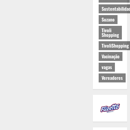
Sustentabilida
Suzano
Tivoli
Shopping
TivoliShopping
Vacinação
vagas
Vereadores