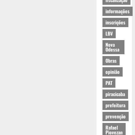
fiscalização
informações
inscrições
LBV
Nova
Odessa
Obras
opinião
PAT
piracicaba
prefeitura
prevenção
Rafael
Piovezan