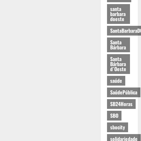
santa
barbara
doeste
SantaBarbaraD
Santa
Bárbara
Santa
Bárbara
d´Oeste
saúde
SaúdePública
SB24Horas
SBO
sbocity
solidariedade