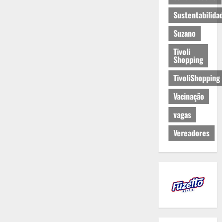
Sustentabilida
Suzano
Tivoli
Shopping
TivoliShopping
Vacinação
vagas
Vereadores