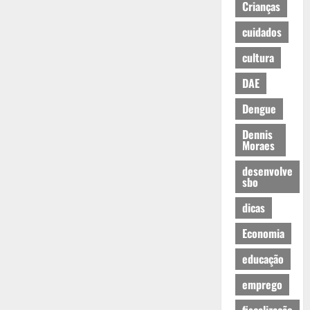
Crianças
cuidados
cultura
DAE
Dengue
Dennis
Moraes
desenvolve
sbo
dicas
Economia
educação
emprego