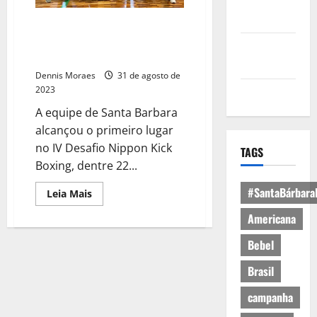
Política de
Privacidade
Equipe de Kick Boxing
Barbarense é 1° Lugar em
Política de
evento Regional
Cookies
Dennis Moraes
31 de agosto de
2023
Expediente
A equipe de Santa Barbara
alcançou o primeiro lugar
no IV Desafio Nippon Kick
TAGS
Boxing, dentre 22...
#SantaBárbara
Leia Mais
Americana
Bebel
Brasil
campanha