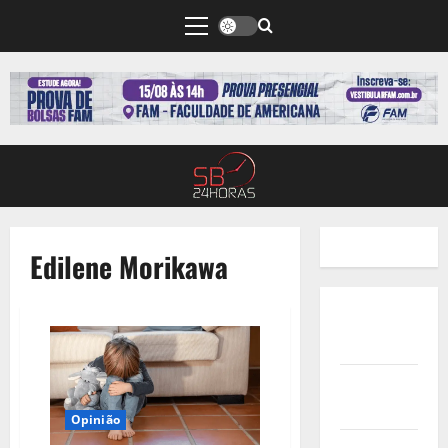
Edilene Morikawa
Quem
Somos
Termos de
Uso
Opinião