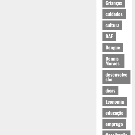
Crianças
cuidados
cultura
DAE
Dengue
Dennis
Moraes
desenvolve
sbo
dicas
Economia
educação
emprego