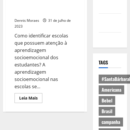
Política de
Saúde Mental e emocional em
Privacidade
ambiente escolar *
Política de
Dennis Moraes
31 de julho de
Cookies
2023
Como identificar escolas
Expediente
que possuem atenção à
aprendizagem
socioemocional dos
TAGS
estudantes? A
aprendizagem
#SantaBárbara
socioemocional nas
escolas se...
Americana
Leia Mais
Bebel
Brasil
campanha