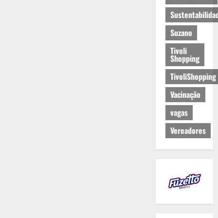
Sustentabilida
Suzano
Tivoli
Shopping
TivoliShopping
Vacinação
vagas
Vereadores