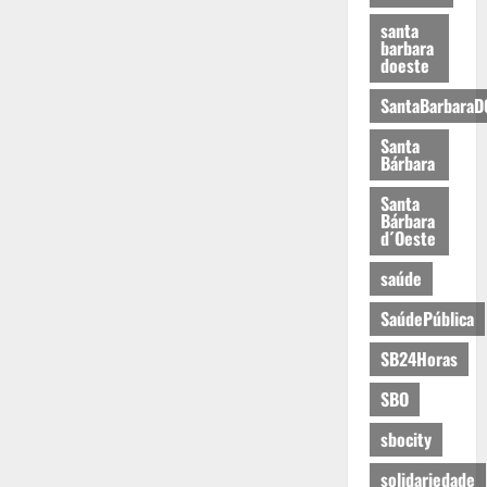
santa
barbara
doeste
SantaBarbaraD
Santa
Bárbara
Santa
Bárbara
d´Oeste
saúde
SaúdePública
SB24Horas
SBO
sbocity
solidariedade