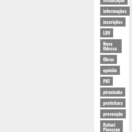
fiscalização
informações
inscrições
LBV
Nova
Odessa
Obras
opinião
PAT
piracicaba
prefeitura
prevenção
Rafael
Piovezan