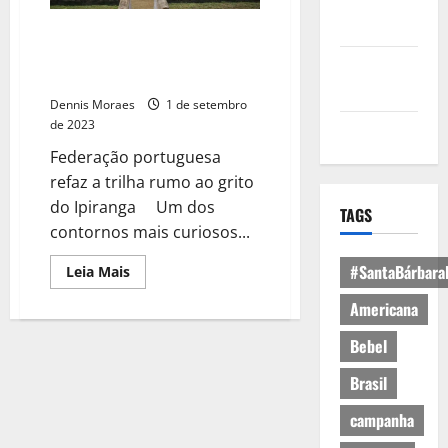
Política de
Privacidade
Expedição relembra passagem
de Dom Pedro por fazenda de
Política de
São José do Barreiro
Cookies
Dennis Moraes
1 de setembro
de 2023
Expediente
Federação portuguesa
refaz a trilha rumo ao grito
do Ipiranga Um dos
TAGS
contornos mais curiosos...
#SantaBárbara
Leia Mais
Americana
Bebel
Brasil
campanha