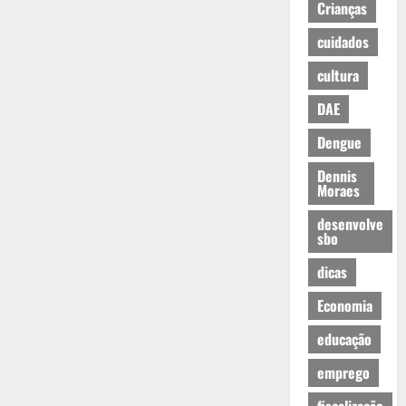
Crianças
cuidados
cultura
DAE
Dengue
Dennis
Moraes
desenvolve
sbo
dicas
Economia
educação
emprego