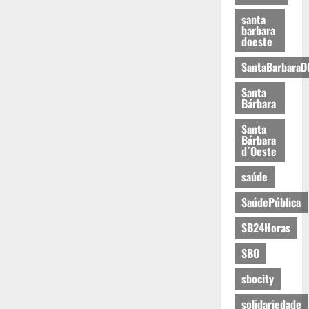
santa
barbara
doeste
SantaBarbaraD
Santa
Bárbara
Santa
Bárbara
d´Oeste
saúde
SaúdePública
SB24Horas
SBO
sbocity
solidariedade