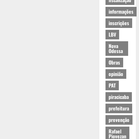
fiscalização
informações
inscrições
LBV
Nova
Odessa
Obras
opinião
PAT
piracicaba
prefeitura
prevenção
Rafael
Piovezan