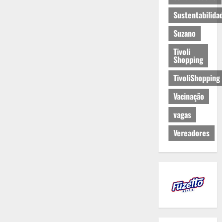
Sustentabilida
Suzano
Tivoli
Shopping
TivoliShopping
Vacinação
vagas
Vereadores