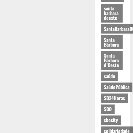
santa
barbara
doeste
SantaBarbaraD
Santa
Bárbara
Santa
Bárbara
d´Oeste
saúde
SaúdePública
SB24Horas
SBO
sbocity
solidariedade