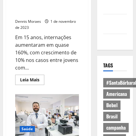
país destaca importância dos
Política de
exames na prevenção de
Privacidade
doenças cardíacas
Política de
Dennis Moraes
1 de novembro
Cookies
de 2023
Em 15 anos, internações
Expediente
aumentaram em quase
160%, com crescimento de
10% nos casos entre jovens
TAGS
com...
Leia Mais
#SantaBárbara
Americana
Bebel
Brasil
campanha
Saúde