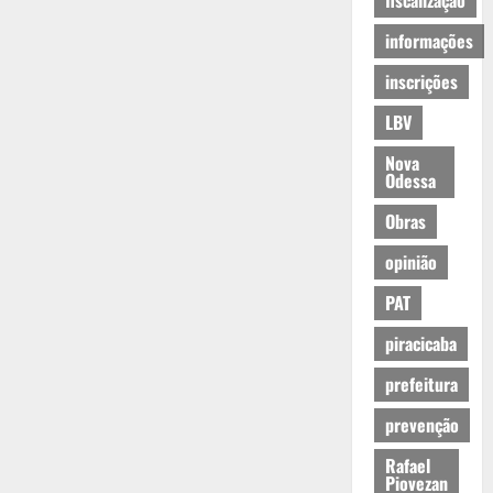
fiscalização
informações
inscrições
LBV
Nova
Odessa
Obras
opinião
PAT
piracicaba
prefeitura
prevenção
Rafael
Piovezan