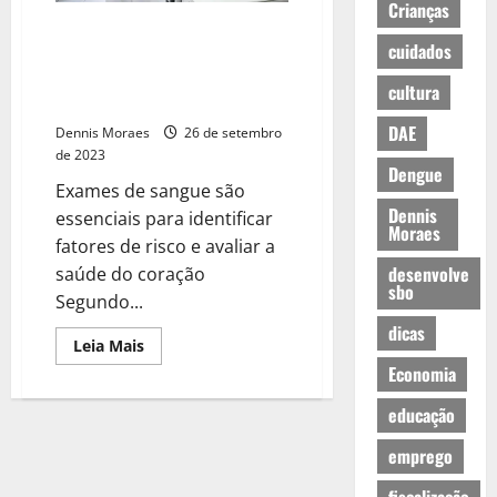
Crianças
Dia Mundial do Coração:
cuidados
doenças cardíacas são
responsáveis por 30% dos
cultura
óbitos no Brasil
DAE
Dennis Moraes
26 de setembro
de 2023
Dengue
Exames de sangue são
Dennis
essenciais para identificar
Moraes
fatores de risco e avaliar a
desenvolve
saúde do coração
sbo
Segundo...
dicas
Leia Mais
Economia
educação
emprego