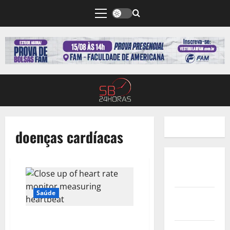
doenças cardíacas
Quem
Somos
Saúde
Termos de
Uso
Aumento das internações no