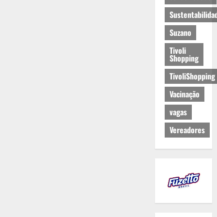
Sustentabilida
Suzano
Tivoli
Shopping
TivoliShopping
Vacinação
vagas
Vereadores