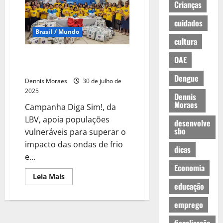
Crianças
cuidados
Brasil / Mundo
cultura
Combatendo a desigualdade
DAE
climática
Dengue
Dennis Moraes
30 de julho de
2025
Dennis
Moraes
Campanha Diga Sim!, da
LBV, apoia populações
desenvolve
sbo
vulneráveis para superar o
impacto das ondas de frio
dicas
e...
Economia
Leia Mais
educação
emprego