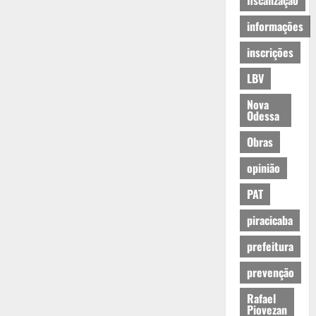
fiscalização
informações
inscrições
LBV
Nova
Odessa
Obras
opinião
PAT
piracicaba
prefeitura
prevenção
Rafael
Piovezan