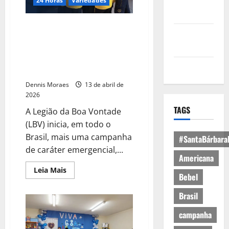
Política de
24 Horas
Variedades
Privacidade
Diga SIM! — “Abrace um futuro
Política de
melhor!” — iniciativa da LBV
Cookies
visa fortalecer ações em prol de
pessoas e famílias em
Expediente
vulnerabilidade social
Dennis Moraes
13 de abril de
2026
TAGS
A Legião da Boa Vontade
(LBV) inicia, em todo o
Brasil, mais uma campanha
#SantaBárbara
de caráter emergencial,...
Americana
Leia Mais
Bebel
Brasil
campanha