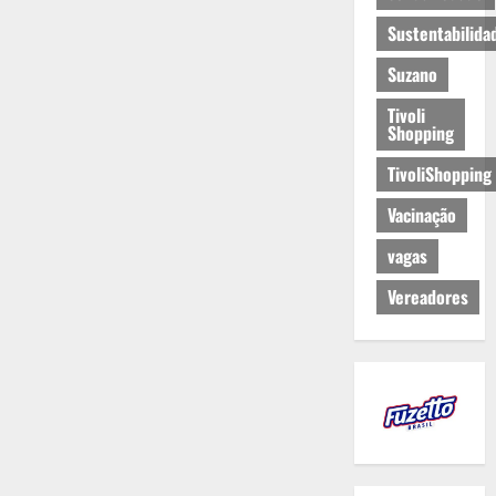
Sustentabilida
Suzano
Tivoli
Shopping
TivoliShopping
Vacinação
vagas
Vereadores