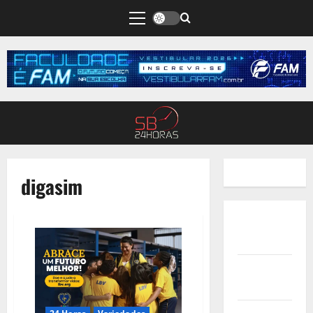
digasim
Quem
Somos
Termos de
Uso