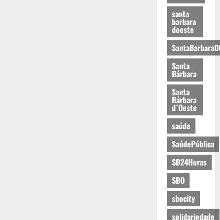
santa
barbara
doeste
SantaBarbaraD
Santa
Bárbara
Santa
Bárbara
d´Oeste
saúde
SaúdePública
SB24Horas
SBO
sbocity
solidariedade