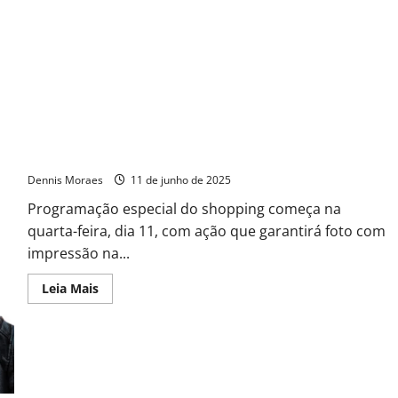
Tributo a Jorge & Mateus marca o Modão dos Apaixonados
desta semana no Tivoli
Dennis Moraes
11 de junho de 2025
Programação especial do shopping começa na
quarta-feira, dia 11, com ação que garantirá foto com
impressão na...
Leia Mais