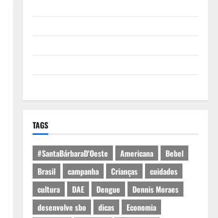
Quem Somos
Termos de Uso
Política de Privacidade
Política de Cookies
Expediente
TAGS
#SantaBárbaraD'Oeste
Americana
Bebel
Brasil
campanha
Crianças
cuidados
cultura
DAE
Dengue
Dennis Moraes
desenvolve sbo
dicas
Economia