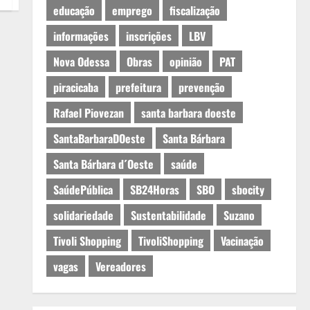
educação
emprego
fiscalização
informações
inscrições
LBV
Nova Odessa
Obras
opinião
PAT
piracicaba
prefeitura
prevenção
Rafael Piovezan
santa barbara doeste
SantaBarbaraDOeste
Santa Bárbara
Santa Bárbara d´Oeste
saúde
SaúdePública
SB24Horas
SBO
sbocity
solidariedade
Sustentabilidade
Suzano
Tivoli Shopping
TivoliShopping
Vacinação
vagas
Vereadores