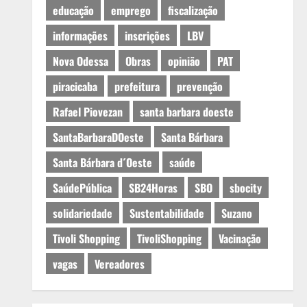
educação
emprego
fiscalização
informações
inscrições
LBV
Nova Odessa
Obras
opinião
PAT
piracicaba
prefeitura
prevenção
Rafael Piovezan
santa barbara doeste
SantaBarbaraDOeste
Santa Bárbara
Santa Bárbara d´Oeste
saúde
SaúdePública
SB24Horas
SBO
sbocity
solidariedade
Sustentabilidade
Suzano
Tivoli Shopping
TivoliShopping
Vacinação
vagas
Vereadores