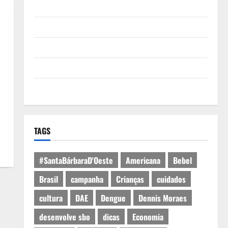
Quem Somos
Termos de Uso
Política de Privacidade
Política de Cookies
Expediente
TAGS
#SantaBárbaraD'Oeste
Americana
Bebel
Brasil
campanha
Crianças
cuidados
cultura
DAE
Dengue
Dennis Moraes
desenvolve sbo
dicas
Economia