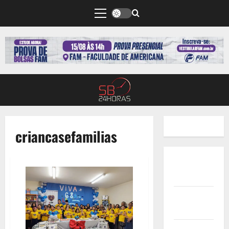
criancasefamilias
Quem
Somos
Termos de
Uso