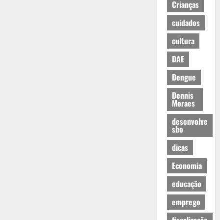
Crianças
cuidados
cultura
DAE
Dengue
Dennis
Moraes
desenvolve
sbo
dicas
Economia
educação
emprego