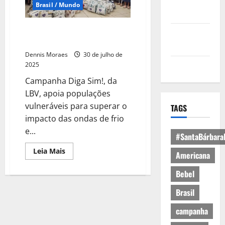
Política de
Brasil / Mundo
Privacidade
Combatendo a desigualdade
Política de
climática
Cookies
Dennis Moraes
30 de julho de
Expediente
2025
Campanha Diga Sim!, da
LBV, apoia populações
vulneráveis para superar o
TAGS
impacto das ondas de frio
e...
#SantaBárbara
Leia Mais
Americana
Bebel
Brasil
campanha