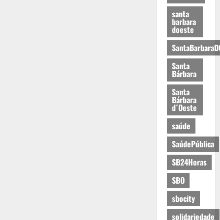
santa
barbara
doeste
SantaBarbaraD
Santa
Bárbara
Santa
Bárbara
d´Oeste
saúde
SaúdePública
SB24Horas
SBO
sbocity
solidariedade