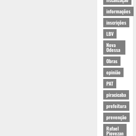
fiscalização
informações
inscrições
LBV
Nova
Odessa
Obras
opinião
PAT
piracicaba
prefeitura
prevenção
Rafael
Piovezan