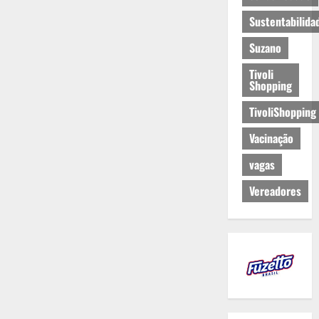
Sustentabilida
Suzano
Tivoli
Shopping
TivoliShopping
Vacinação
vagas
Vereadores