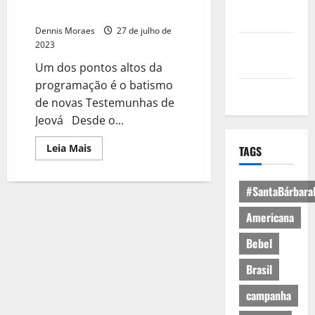
Política de
em Cosmópolis
Privacidade
Dennis Moraes
27 de julho de
Política de
2023
Cookies
Um dos pontos altos da
programação é o batismo
Expediente
de novas Testemunhas de
Jeová Desde o...
Leia Mais
TAGS
#SantaBárbara
Americana
Bebel
Brasil
campanha