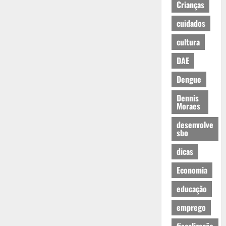
Crianças
cuidados
cultura
DAE
Dengue
Dennis
Moraes
desenvolve
sbo
dicas
Economia
educação
emprego