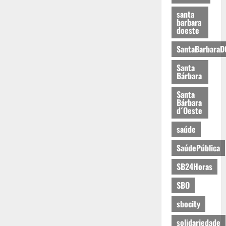
santa
barbara
doeste
SantaBarbaraD
Santa
Bárbara
Santa
Bárbara
d´Oeste
saúde
SaúdePública
SB24Horas
SBO
sbocity
solidariedade