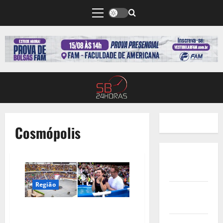
Cosmópolis
Quem
Somos
Região
Termos de
Uso
Congressos das Testemunhas
de Jeová voltam a ser realizados