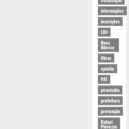
fiscalização
informações
inscrições
LBV
Nova
Odessa
Obras
opinião
PAT
piracicaba
prefeitura
prevenção
Rafael
Piovezan