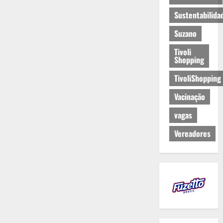
Sustentabilida
Suzano
Tivoli
Shopping
TivoliShopping
Vacinação
vagas
Vereadores