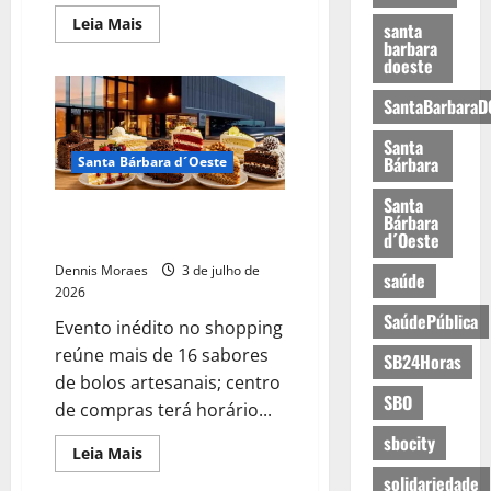
Leia Mais
santa
barbara
doeste
SantaBarbaraD
Santa
Bárbara
Santa Bárbara d´Oeste
Santa
Tivoli recebe Festival de Fatias
Bárbara
d´Oeste
neste final de semana
Dennis Moraes
3 de julho de
saúde
2026
SaúdePública
Evento inédito no shopping
reúne mais de 16 sabores
SB24Horas
de bolos artesanais; centro
SBO
de compras terá horário...
sbocity
Leia Mais
solidariedade