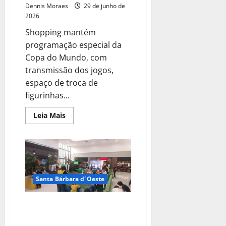
Dennis Moraes
29 de junho de
2026
Shopping mantém
programação especial da
Copa do Mundo, com
transmissão dos jogos,
espaço de troca de
figurinhas...
Leia Mais
Santa Bárbara d´Oeste
Arena Tivoli segue com
atrações gratuitas para toda a