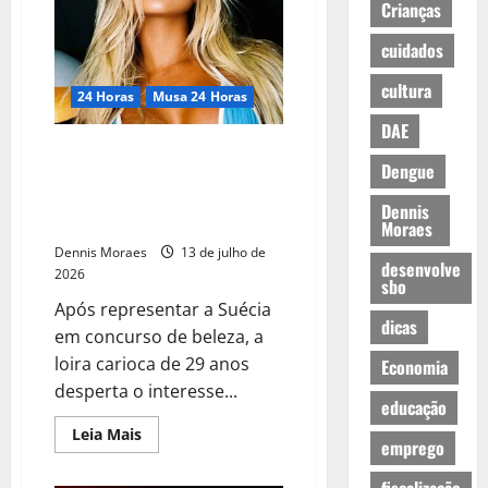
Crianças
cuidados
cultura
24 Horas
Musa 24 Horas
DAE
Rayane Melgaço aposta na
Dengue
sensualidade e pode trocar a
torcida na Copa pelo brilho do
Dennis
Carnaval paulista
Moraes
Dennis Moraes
13 de julho de
desenvolve
2026
sbo
Após representar a Suécia
dicas
em concurso de beleza, a
loira carioca de 29 anos
Economia
desperta o interesse...
educação
Leia Mais
emprego