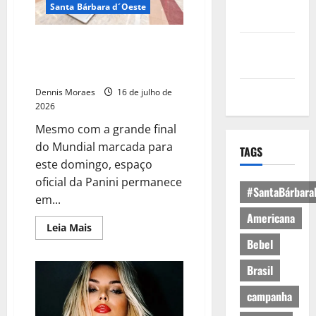
Política de
Santa Bárbara d´Oeste
Privacidade
Espaço de Troca de Figurinhas
Política de
seguirá no Tivoli até o fim de
Cookies
julho
Expediente
Dennis Moraes
16 de julho de
2026
Mesmo com a grande final
do Mundial marcada para
TAGS
este domingo, espaço
oficial da Panini permanece
#SantaBárbara
em...
Americana
Leia Mais
Bebel
Brasil
campanha