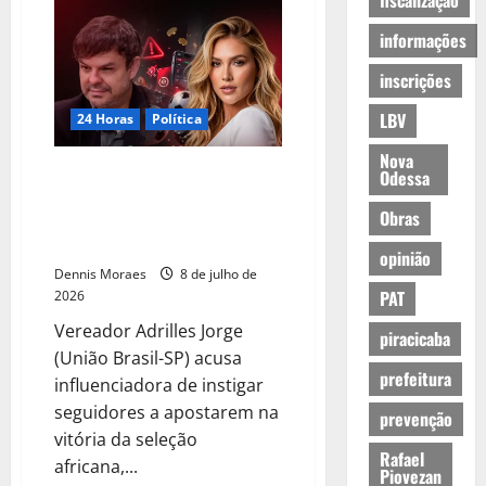
fiscalização
informações
inscrições
LBV
24 Horas
Política
Nova
Ministério Público Federal pode
Odessa
investigar Virginia por induzir
Obras
bet a favor de Cabo Verde em
partida na Copa
opinião
Dennis Moraes
8 de julho de
PAT
2026
Vereador Adrilles Jorge
piracicaba
(União Brasil-SP) acusa
prefeitura
influenciadora de instigar
seguidores a apostarem na
prevenção
vitória da seleção
Rafael
africana,...
Piovezan