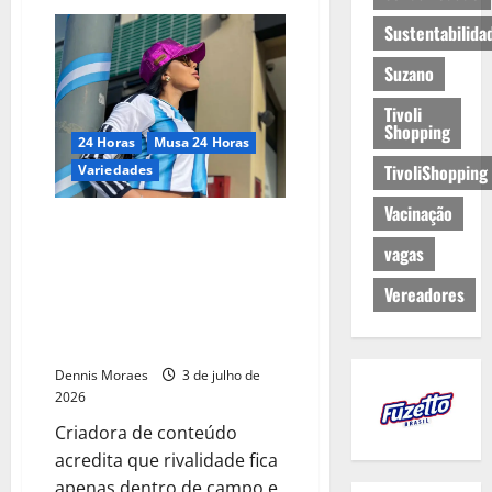
Sustentabilida
Suzano
Tivoli
Shopping
24 Horas
Musa 24 Horas
TivoliShopping
Variedades
Vacinação
Argentina de nascimento e
brasileira de coração:
vagas
influenciadora Taís Ibarra torce
Vereadores
por um fim de semana histórico
para as duas seleções na Copa
do Mundo
Dennis Moraes
3 de julho de
2026
Criadora de conteúdo
acredita que rivalidade fica
apenas dentro de campo e