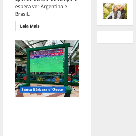
espera ver Argentina e
Brasil...
Leia Mais
Santa Bárbara d´Oeste
Brasil joga nesta segunda-feira
e Tivoli terá transmissão da
partida em telão e horário
especial de funcionamento das
lojas